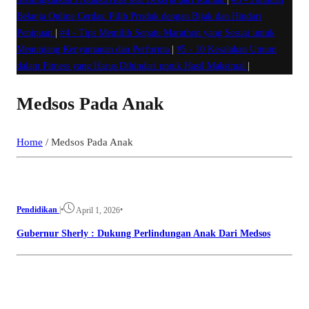
Belanja Online Cerdas: Pilih Produk dengan Bijak dan Hindari
Penipuan
|
#4 -
Tips Memilih Sepatu Marathon yang Sesuai untuk
Menunjang Kenyamanan dan Performa
|
#5 -
10 Kesalahan Umum
dalam Fitness yang Harus Dihindari untuk Hasil Maksimal
|
Medsos Pada Anak
Home
/
Medsos Pada Anak
Pendidikan
|
•
•
April 1, 2026
Gubernur Sherly : Dukung Perlindungan Anak Dari Medsos