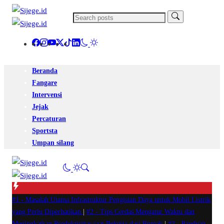
Beranda
Fangare
Intervensi
Jejak
Percaturan
Sportsta
Umpan silang
#1 -
Masalah Utama Infrastruktur Pengisian Daya untuk Mobil Listrik
yang Perlu Diperhatikan
|
#2 -
Tips Cerdas Mengatur Waktu dan
Meningkatkan Produktivitas saat Bekerja dari Rumah
|
#3 -
Panduan