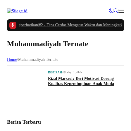
g Perlu Diperhatikan
|
#2 -
Tips Cerdas Mengatur Waktu dan Meningkatkan Produ
Muhammadiyah Ternate
Home
/
Muhammadiyah Ternate
•
May 31, 2025
INSPIRASI
Rizal Marsaoly Beri Motivasi Dorong
Kualitas Kepemimpinan Anak Muda
Berita Terbaru