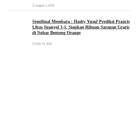
August 1, 2026
Semifinal Membara : Hasby Yusuf Prediksi Prancis
Libas Spanyol 3-1, Siapkan Ribuan Sarapan Gratis
di Nobar Benteng Orange
July 14, 2026