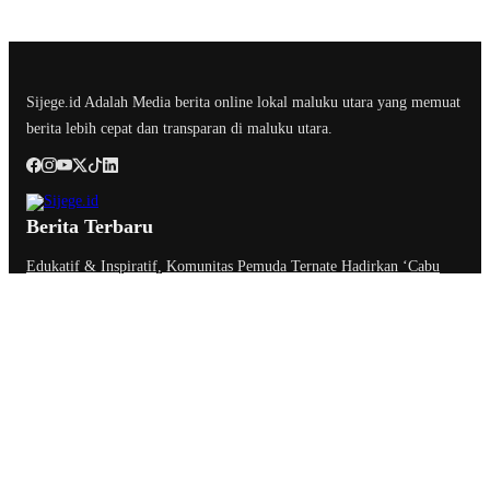
Sijege.id Adalah Media berita online lokal maluku utara yang memuat
berita lebih cepat dan transparan di maluku utara.
Berita Terbaru
Edukatif & Inspiratif, Komunitas Pemuda Ternate Hadirkan ‘Cabu
Literasi Rempah’ di Benteng Oranje
BK DPRD Kota Ternate Jatuhkan Sanksi Etik Berat Nurjaya Hi
Ibrahim, Tim Hukum: Bukan Soal Pembungkaman Kritik
Anggota Komisi III DPRD Malut : Muksin Amrin Kesal Jalan Payahe
Belum Dikerjakan