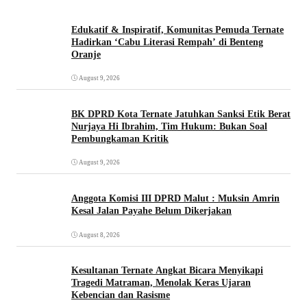
Edukatif & Inspiratif, Komunitas Pemuda Ternate
Hadirkan ‘Cabu Literasi Rempah’ di Benteng
Oranje
August 9, 2026
BK DPRD Kota Ternate Jatuhkan Sanksi Etik Berat
Nurjaya Hi Ibrahim, Tim Hukum: Bukan Soal
Pembungkaman Kritik
August 9, 2026
Anggota Komisi III DPRD Malut : Muksin Amrin
Kesal Jalan Payahe Belum Dikerjakan
August 8, 2026
Kesultanan Ternate Angkat Bicara Menyikapi
Tragedi Matraman, Menolak Keras Ujaran
Kebencian dan Rasisme