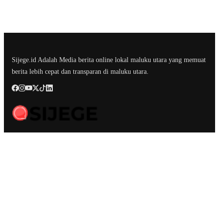
Sijege.id Adalah Media berita online lokal maluku utara yang memuat
berita lebih cepat dan transparan di maluku utara.
Berita Terbaru
Kesultanan Ternate Angkat Bicara Menyikapi Tragedi Matraman,
Menolak Keras Ujaran Kebencian dan Rasisme
Semifinal Membara : Hasby Yusuf Prediksi Prancis Libas Spanyol 3-
1, Siapkan Ribuan Sarapan Gratis di Nobar Benteng Orange
Pelepasan Dua Paskibra Malut Tingkat Nasional