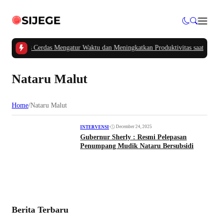
#2 -
Tips Cerdas Mengatur Waktu dan Meningkatkan Produktivitas saat Bekerj
Nataru Malut
Home
/
Nataru Malut
•
December 24, 2025
INTERVENSI
Gubernur Sherly : Resmi Pelepasan
Penumpang Mudik Nataru Bersubsidi
Berita Terbaru