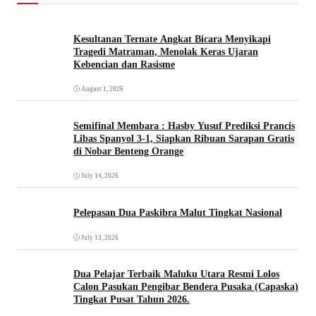
Kesultanan Ternate Angkat Bicara Menyikapi
Tragedi Matraman, Menolak Keras Ujaran
Kebencian dan Rasisme
August 1, 2026
Semifinal Membara : Hasby Yusuf Prediksi Prancis
Libas Spanyol 3-1, Siapkan Ribuan Sarapan Gratis
di Nobar Benteng Orange
July 14, 2026
Pelepasan Dua Paskibra Malut Tingkat Nasional
July 13, 2026
Dua Pelajar Terbaik Maluku Utara Resmi Lolos
Calon Pasukan Pengibar Bendera Pusaka (Capaska)
Tingkat Pusat Tahun 2026.