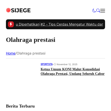
yang Perlu Diperhatikan
|
#2 -
Tips Cerdas Mengatur Waktu dan Mening
Olahraga prestasi
Home
/
Olahraga prestasi
SPORTSTA
•
November 12, 2025
Ketua Umum KONI Malut Konsolidasi
Olahraga Prestasi, Undang Seluruh Cabor
Berita Terbaru