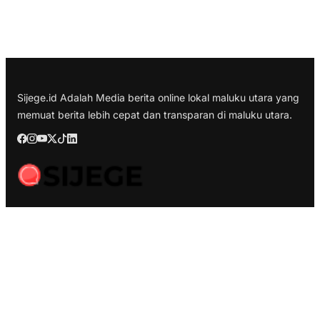
Sijege.id Adalah Media berita online lokal maluku utara yang
memuat berita lebih cepat dan transparan di maluku utara.
Berita Terbaru
Kesultanan Ternate Angkat Bicara Menyikapi Tragedi
Matraman, Menolak Keras Ujaran Kebencian dan Rasisme
Semifinal Membara : Hasby Yusuf Prediksi Prancis Libas
Spanyol 3-1, Siapkan Ribuan Sarapan Gratis di Nobar
Benteng Orange