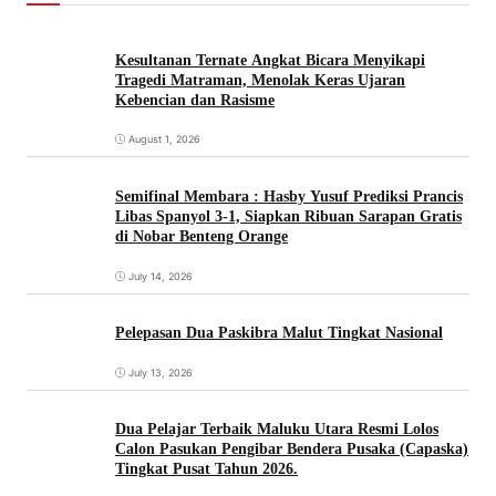
Kesultanan Ternate Angkat Bicara Menyikapi
Tragedi Matraman, Menolak Keras Ujaran
Kebencian dan Rasisme
August 1, 2026
Semifinal Membara : Hasby Yusuf Prediksi Prancis
Libas Spanyol 3-1, Siapkan Ribuan Sarapan Gratis
di Nobar Benteng Orange
July 14, 2026
Pelepasan Dua Paskibra Malut Tingkat Nasional
July 13, 2026
Dua Pelajar Terbaik Maluku Utara Resmi Lolos
Calon Pasukan Pengibar Bendera Pusaka (Capaska)
Tingkat Pusat Tahun 2026.