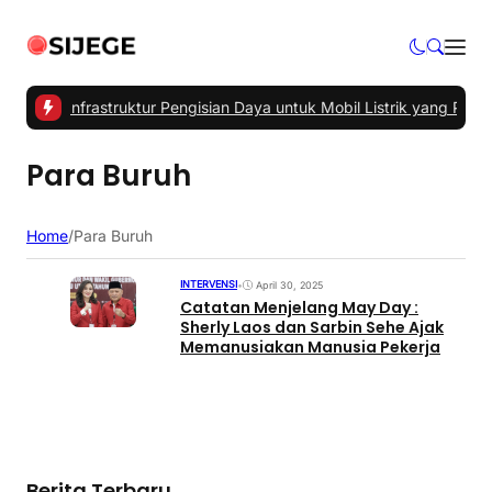
 Utama Infrastruktur Pengisian Daya untuk Mobil Listrik yang Perlu 
Para Buruh
Home
/
Para Buruh
INTERVENSI
•
April 30, 2025
Catatan Menjelang May Day :
Sherly Laos dan Sarbin Sehe Ajak
Memanusiakan Manusia Pekerja
Berita Terbaru