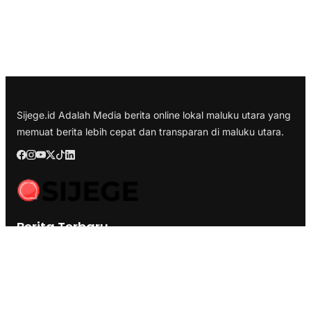
Sijege.id Adalah Media berita online lokal maluku utara yang
memuat berita lebih cepat dan transparan di maluku utara.
Berita Terbaru
Kesultanan Ternate Angkat Bicara Menyikapi Tragedi
Matraman, Menolak Keras Ujaran Kebencian dan Rasisme
Semifinal Membara : Hasby Yusuf Prediksi Prancis Libas
Spanyol 3-1, Siapkan Ribuan Sarapan Gratis di Nobar