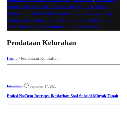
Belanja Online Cerdas: Pilih Produk dengan Bijak dan Hindari
Penipuan
|
#4 -
Tips Memilih Sepatu Marathon yang Sesuai untuk
Menunjang Kenyamanan dan Performa
|
#5 -
10 Kesalahan Umum
dalam Fitness yang Harus Dihindari untuk Hasil Maksimal
|
Pendataan Kelurahan
Home
/
Pendataan Kelurahan
Intervensi
|
•
•
September 17, 2025
Fraksi NasDem Instrupsi Ikhtiarkan Soal Subsidi Minyak Tanah