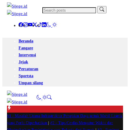
Beranda
Fangare
Intervensi
Jejak
Percaturan
Sportsta
Umpan silang
#1 -
Masalah Utama Infrastruktur Pengisian Daya untuk Mobil Listrik
yang Perlu Diperhatikan
|
#2 -
Tips Cerdas Mengatur Waktu dan
Meningkatkan Produktivitas saat Bekerja dari Rumah
|
#3 -
Panduan