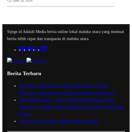
June 20, 2026
Sijege.id Adalah Media berita online lokal maluku utara yang memuat
berita lebih cepat dan transparan di maluku utara.
Berita Terbaru
Kesultanan Ternate Angkat Bicara Menyikapi Tragedi
Matraman, Menolak Keras Ujaran Kebencian dan Rasisme
Semifinal Membara : Hasby Yusuf Prediksi Prancis Libas
Spanyol 3-1, Siapkan Ribuan Sarapan Gratis di Nobar Benteng
Orange
Pelepasan Dua Paskibra Malut Tingkat Nasional