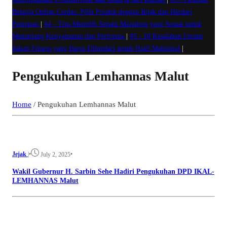
Belanja Online Cerdas: Pilih Produk dengan Bijak dan Hindari
Penipuan
|
#4 -
Tips Memilih Sepatu Marathon yang Sesuai untuk
Menunjang Kenyamanan dan Performa
|
#5 -
10 Kesalahan Umum
dalam Fitness yang Harus Dihindari untuk Hasil Maksimal
|
Pengukuhan Lemhannas Malut
Home
/
Pengukuhan Lemhannas Malut
Jejak
|
•
•
July 2, 2025
Wakil Gubernur H. Sarbin Sehe Hadiri Pengukuhan DPD IKAL-
LEMHANNAS Malut