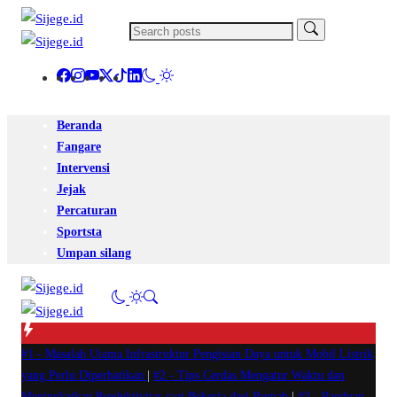
Beranda
Fangare
Intervensi
Jejak
Percaturan
Sportsta
Umpan silang
#1 -
Masalah Utama Infrastruktur Pengisian Daya untuk Mobil Listrik
yang Perlu Diperhatikan
|
#2 -
Tips Cerdas Mengatur Waktu dan
Meningkatkan Produktivitas saat Bekerja dari Rumah
|
#3 -
Panduan