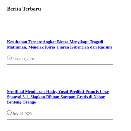
Berita Terbaru
Kesultanan Ternate Angkat Bicara Menyikapi Tragedi
Matraman, Menolak Keras Ujaran Kebencian dan Rasisme
August 1, 2026
Semifinal Membara : Hasby Yusuf Prediksi Prancis Libas
Spanyol 3-1, Siapkan Ribuan Sarapan Gratis di Nobar
Benteng Orange
July 14, 2026