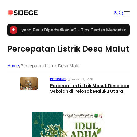
strik yang Perlu Diperhatikan
|
#2 -
Tips Cerdas Mengatur Waktu dan
Percepatan Listrik Desa Malut
Home
/
Percepatan Listrik Desa Malut
INTERVENSI
•
August 19, 2025
Percepatan Listrik Masuk Desa dan
Sekolah di Pelosok Maluku Utara