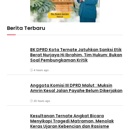
Berita Terbaru
BK DPRD Kota Ternate Jatuhkan Sanksi Etik
Berat Nurjaya Hi Ibrahim, Tim Hukum: Bukan
Soal Pembungkaman Kritik
4 hours ago
Anggota Komisi III DPRD Malut : Muksin
Amrin Kesal Jalan Payahe Belum Dikerjakan
20 hours ago
Kesultanan Ternate Angkat Bicara
Menyikapi Tragedi Matraman, Menolak
Keras Ujaran Kebencian dan Rasisme