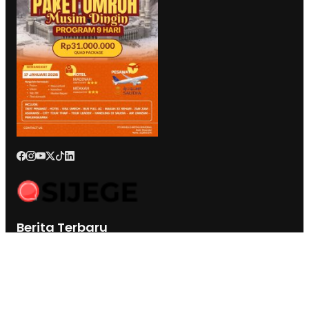
Berita Terbaru
BK DPRD Kota Ternate Jatuhkan Sanksi Etik Berat Nurjaya Hi
Ibrahim, Tim Hukum: Bukan Soal Pembungkaman Kritik
Anggota Komisi III DPRD Malut : Muksin Amrin Kesal Jalan
Payahe Belum Dikerjakan