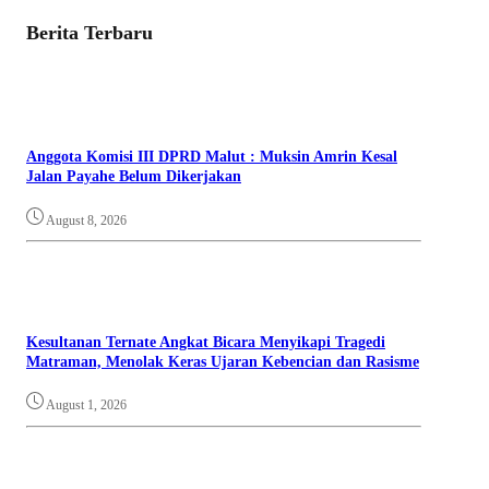
Berita Terbaru
Anggota Komisi III DPRD Malut : Muksin Amrin Kesal
Jalan Payahe Belum Dikerjakan
August 8, 2026
Kesultanan Ternate Angkat Bicara Menyikapi Tragedi
Matraman, Menolak Keras Ujaran Kebencian dan Rasisme
August 1, 2026