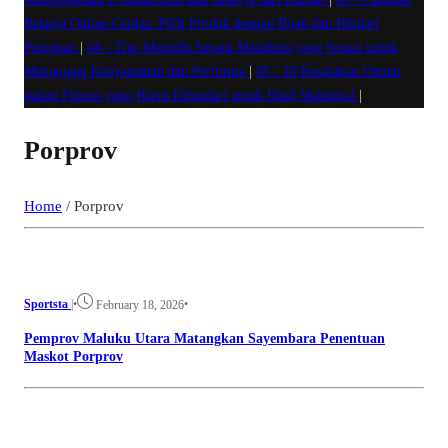
Belanja Online Cerdas: Pilih Produk dengan Bijak dan Hindari
Penipuan
|
#4 -
Tips Memilih Sepatu Marathon yang Sesuai untuk
Menunjang Kenyamanan dan Performa
|
#5 -
10 Kesalahan Umum
dalam Fitness yang Harus Dihindari untuk Hasil Maksimal
|
Porprov
Home
/
Porprov
Sportsta
|
•
•
February 18, 2026
Pemprov Maluku Utara Matangkan Sayembara Penentuan
Maskot Porprov