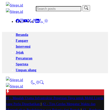
Beranda
Fangare
Intervensi
Jejak
Percaturan
Sportsta
Umpan silang
#1 -
Masalah Utama Infrastruktur Pengisian Daya untuk Mobil Listrik
yang Perlu Diperhatikan
|
#2 -
Tips Cerdas Mengatur Waktu dan
Meningkatkan Produktivitas saat Bekerja dari Rumah
|
#3 -
Panduan