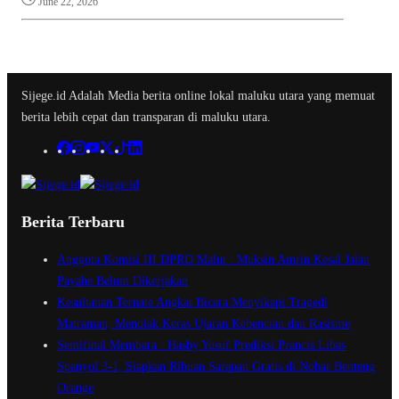
June 22, 2026
Sijege.id Adalah Media berita online lokal maluku utara yang memuat
berita lebih cepat dan transparan di maluku utara.
Berita Terbaru
Anggota Komisi III DPRD Malut : Muksin Amrin Kesal Jalan
Payahe Belum Dikerjakan
Kesultanan Ternate Angkat Bicara Menyikapi Tragedi
Matraman, Menolak Keras Ujaran Kebencian dan Rasisme
Semifinal Membara : Hasby Yusuf Prediksi Prancis Libas
Spanyol 3-1, Siapkan Ribuan Sarapan Gratis di Nobar Benteng
Orange