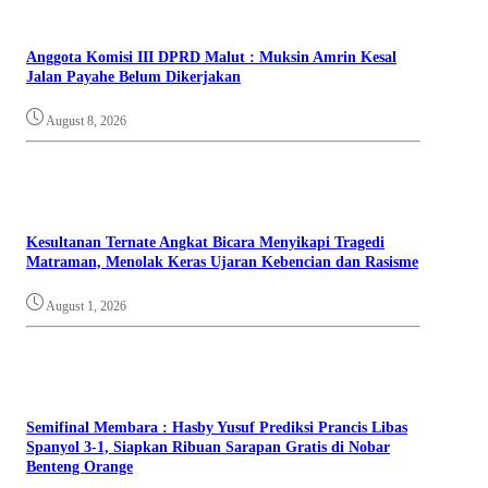
Anggota Komisi III DPRD Malut : Muksin Amrin Kesal
Jalan Payahe Belum Dikerjakan
August 8, 2026
Kesultanan Ternate Angkat Bicara Menyikapi Tragedi
Matraman, Menolak Keras Ujaran Kebencian dan Rasisme
August 1, 2026
Semifinal Membara : Hasby Yusuf Prediksi Prancis Libas
Spanyol 3-1, Siapkan Ribuan Sarapan Gratis di Nobar
Benteng Orange