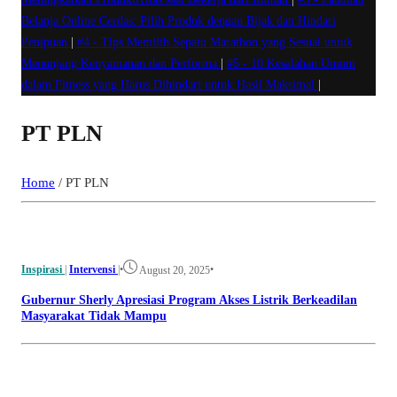
Belanja Online Cerdas: Pilih Produk dengan Bijak dan Hindari
Penipuan
|
#4 -
Tips Memilih Sepatu Marathon yang Sesuai untuk
Menunjang Kenyamanan dan Performa
|
#5 -
10 Kesalahan Umum
dalam Fitness yang Harus Dihindari untuk Hasil Maksimal
|
PT PLN
Home
/
PT PLN
Inspirasi
|
Intervensi
|
•
•
August 20, 2025
Gubernur Sherly Apresiasi Program Akses Listrik Berkeadilan
Masyarakat Tidak Mampu