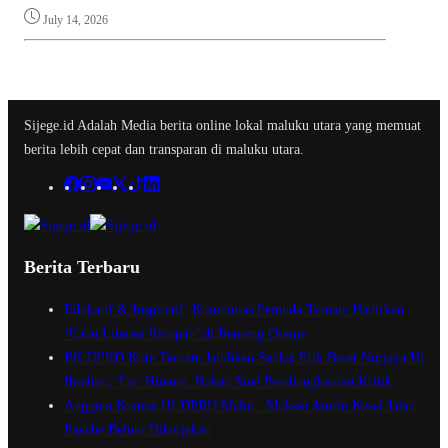
July 14, 2026
Sijege.id Adalah Media berita online lokal maluku utara yang memuat
berita lebih cepat dan transparan di maluku utara.
Berita Terbaru
Edukatif & Inspiratif, Komunitas Pemuda Ternate Hadirkan
‘Cabu Literasi Rempah’ di Benteng Oranje
BK DPRD Kota Ternate Jatuhkan Sanksi Etik Berat Nurjaya Hi
Ibrahim, Tim Hukum: Bukan Soal Pembungkaman Kritik
Anggota Komisi III DPRD Malut : Muksin Amrin Kesal Jalan
Payahe Belum Dikerjakan