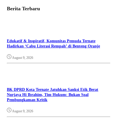
Berita Terbaru
Edukatif & Inspiratif, Komunitas Pemuda Ternate
Hadirkan ‘Cabu Literasi Rempah’ di Benteng Oranje
August 9, 2026
BK DPRD Kota Ternate Jatuhkan Sanksi Etik Berat
Nurjaya Hi Ibrahim, Tim Hukum: Bukan Soal
Pembungkaman Kritik
August 9, 2026