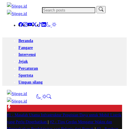
Beranda
Fangare
Intervensi
Jejak
Percaturan
Sportsta
Umpan silang
#1 -
Masalah Utama Infrastruktur Pengisian Daya untuk Mobil Listrik
yang Perlu Diperhatikan
|
#2 -
Tips Cerdas Mengatur Waktu dan
Meningkatkan Produktivitas saat Bekerja dari Rumah
|
#3 -
Panduan