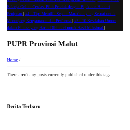
Belanja Online Cerdas: Pilih Produk dengan Bijak dan Hindari
Penipuan
|
#4 -
Tips Memilih Sepatu Marathon yang Sesuai untuk
Menunjang Kenyamanan dan Performa
|
#5 -
10 Kesalahan Umum
dalam Fitness yang Harus Dihindari untuk Hasil Maksimal
|
PUPR Provinsi Malut
Home
/
There aren't any posts currently published under this tag.
Berita Terbaru