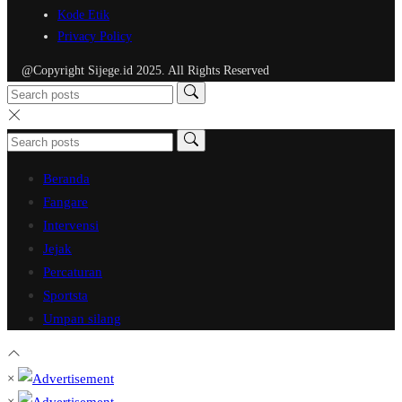
Kode Etik
Privacy Policy
@Copyright Sijege.id 2025. All Rights Reserved
Beranda
Fangare
Intervensi
Jejak
Percaturan
Sportsta
Umpan silang
×
×