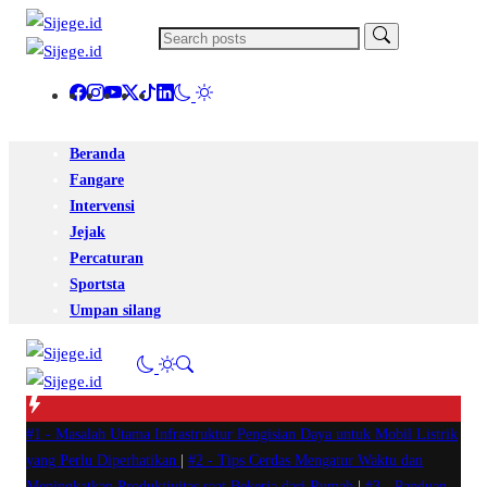
Beranda
Fangare
Intervensi
Jejak
Percaturan
Sportsta
Umpan silang
#1 -
Masalah Utama Infrastruktur Pengisian Daya untuk Mobil Listrik
yang Perlu Diperhatikan
|
#2 -
Tips Cerdas Mengatur Waktu dan
Meningkatkan Produktivitas saat Bekerja dari Rumah
|
#3 -
Panduan