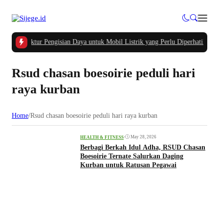
 Infrastruktur Pengisian Daya untuk Mobil Listrik yang Perlu Diperhatikan
|
#2
Rsud chasan boesoirie peduli hari
raya kurban
Home
/
Rsud chasan boesoirie peduli hari raya kurban
•
May 28, 2026
HEALTH & FITNESS
Berbagi Berkah Idul Adha, RSUD Chasan
Boesoirie Ternate Salurkan Daging
Kurban untuk Ratusan Pegawai