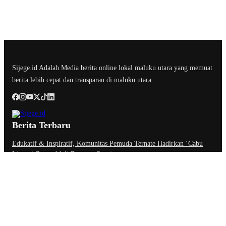
Sijege.id Adalah Media berita online lokal maluku utara yang memuat
berita lebih cepat dan transparan di maluku utara.
Berita Terbaru
Edukatif & Inspiratif, Komunitas Pemuda Ternate Hadirkan ‘Cabu
Literasi Rempah’ di Benteng Oranje
BK DPRD Kota Ternate Jatuhkan Sanksi Etik Berat Nurjaya Hi
Ibrahim, Tim Hukum: Bukan Soal Pembungkaman Kritik
Anggota Komisi III DPRD Malut : Muksin Amrin Kesal Jalan Payahe
Belum Dikerjakan