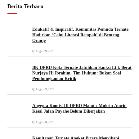
Berita Terbaru
Edukatif & Inspiratif, Komunitas Pemuda Ternate
Hadirkan ‘Cabu Literasi Rempah’ di Benteng
Oranje
August 9, 2026
BK DPRD Kota Ternate Jatuhkan Sanksi Etik Berat
Nurjaya Hi Ibrahim, Tim Hukum: Bukan Soal
Pembungkaman Kritik
August 9, 2026
Anggota Komisi III DPRD Malut : Muksin Amrin
Kesal Jalan Payahe Belum Dikerjakan
August 8, 2026
Kesultanan Ternate Angkat Bicara Menyikapi