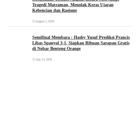
Tragedi Matraman, Menolak Keras Ujaran
Kebencian dan Rasisme
August 1, 2026
Semifinal Membara : Hasby Yusuf Prediksi Prancis
Libas Spanyol 3-1, Siapkan Ribuan Sarapan Gratis
di Nobar Benteng Orange
July 14, 2026