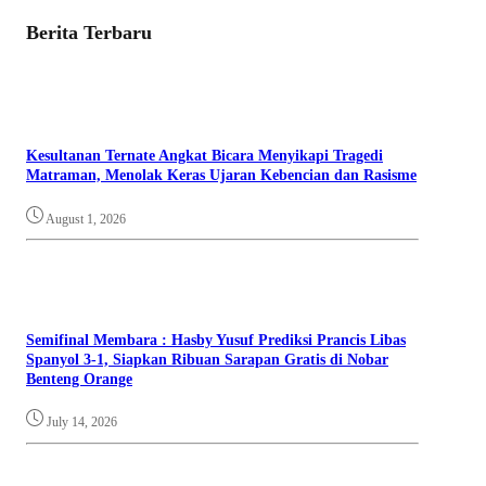
Berita Terbaru
Kesultanan Ternate Angkat Bicara Menyikapi Tragedi
Matraman, Menolak Keras Ujaran Kebencian dan Rasisme
August 1, 2026
Semifinal Membara : Hasby Yusuf Prediksi Prancis Libas
Spanyol 3-1, Siapkan Ribuan Sarapan Gratis di Nobar
Benteng Orange
July 14, 2026