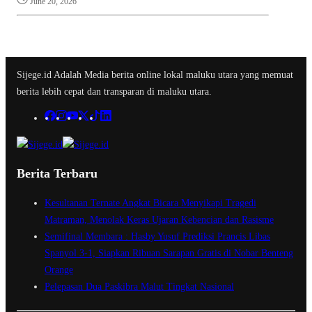
June 20, 2026
Sijege.id Adalah Media berita online lokal maluku utara yang memuat
berita lebih cepat dan transparan di maluku utara.
Berita Terbaru
Kesultanan Ternate Angkat Bicara Menyikapi Tragedi
Matraman, Menolak Keras Ujaran Kebencian dan Rasisme
Semifinal Membara : Hasby Yusuf Prediksi Prancis Libas
Spanyol 3-1, Siapkan Ribuan Sarapan Gratis di Nobar Benteng
Orange
Pelepasan Dua Paskibra Malut Tingkat Nasional