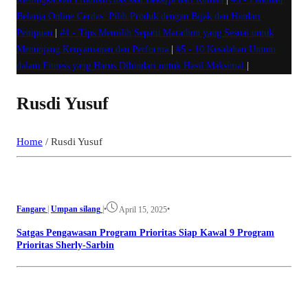
Belanja Online Cerdas: Pilih Produk dengan Bijak dan Hindari
Penipuan
|
#4 -
Tips Memilih Sepatu Marathon yang Sesuai untuk
Menunjang Kenyamanan dan Performa
|
#5 -
10 Kesalahan Umum
dalam Fitness yang Harus Dihindari untuk Hasil Maksimal
|
Rusdi Yusuf
Home
/
Rusdi Yusuf
Fangare
|
Umpan silang
|
•
•
April 15, 2025
Satgas Pengawasan Program Prioritas Siap Kawal 9 Program
Prioritas Sherly-Sarbin