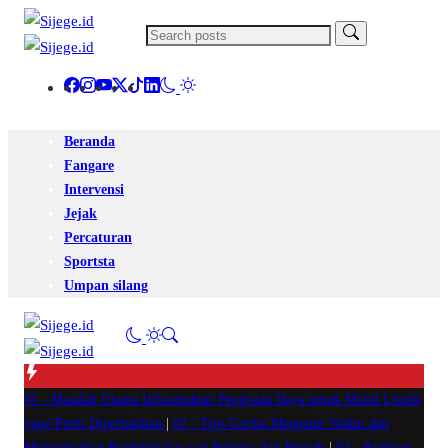
Beranda
Fangare
Intervensi
Jejak
Percaturan
Sportsta
Umpan silang
#1 -
Masalah Utama Infrastruktur Pengisian Daya untuk Mobil Listrik
yang Perlu Diperhatikan
|
#2 -
Tips Cerdas Mengatur Waktu dan
Meningkatkan Produktivitas saat Bekerja dari Rumah
|
#3 -
Panduan