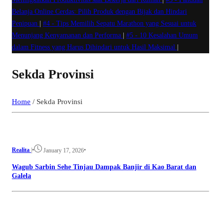
Belanja Online Cerdas: Pilih Produk dengan Bijak dan Hindari
Penipuan
|
#4 -
Tips Memilih Sepatu Marathon yang Sesuai untuk
Menunjang Kenyamanan dan Performa
|
#5 -
10 Kesalahan Umum
dalam Fitness yang Harus Dihindari untuk Hasil Maksimal
|
Sekda Provinsi
Home
/
Sekda Provinsi
Realita
|
•
•
January 17, 2026
Wagub Sarbin Sehe Tinjau Dampak Banjir di Kao Barat dan
Galela