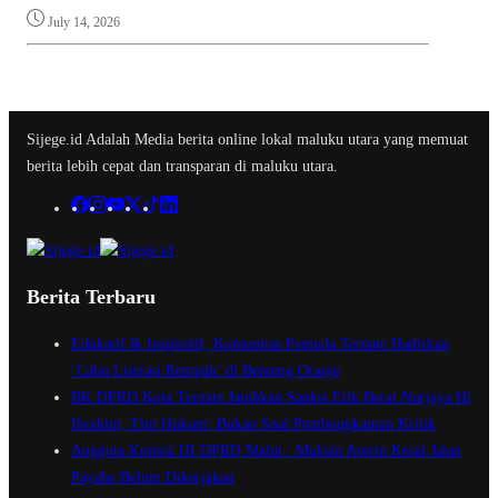
July 14, 2026
Sijege.id Adalah Media berita online lokal maluku utara yang memuat
berita lebih cepat dan transparan di maluku utara.
Berita Terbaru
Edukatif & Inspiratif, Komunitas Pemuda Ternate Hadirkan
‘Cabu Literasi Rempah’ di Benteng Oranje
BK DPRD Kota Ternate Jatuhkan Sanksi Etik Berat Nurjaya Hi
Ibrahim, Tim Hukum: Bukan Soal Pembungkaman Kritik
Anggota Komisi III DPRD Malut : Muksin Amrin Kesal Jalan
Payahe Belum Dikerjakan