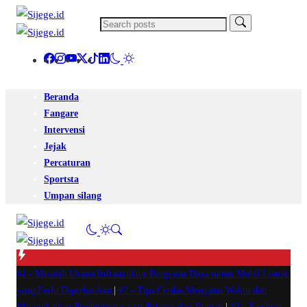
Beranda
Fangare
Intervensi
Jejak
Percaturan
Sportsta
Umpan silang
#1 -
Masalah Utama Infrastruktur Pengisian Daya untuk Mobil Listrik
yang Perlu Diperhatikan
|
#2 -
Tips Cerdas Mengatur Waktu dan
Meningkatkan Produktivitas saat Bekerja dari Rumah
|
#3 -
Panduan