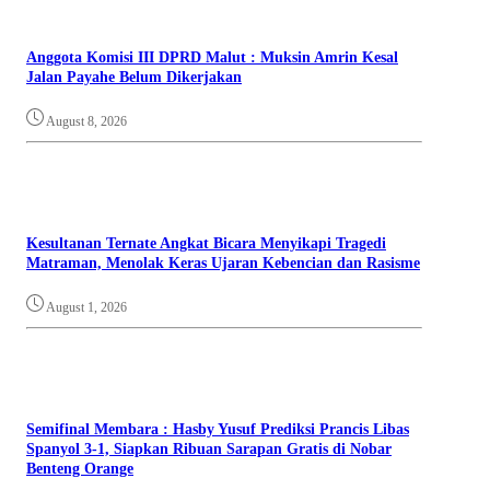
Anggota Komisi III DPRD Malut : Muksin Amrin Kesal
Jalan Payahe Belum Dikerjakan
August 8, 2026
Kesultanan Ternate Angkat Bicara Menyikapi Tragedi
Matraman, Menolak Keras Ujaran Kebencian dan Rasisme
August 1, 2026
Semifinal Membara : Hasby Yusuf Prediksi Prancis Libas
Spanyol 3-1, Siapkan Ribuan Sarapan Gratis di Nobar
Benteng Orange