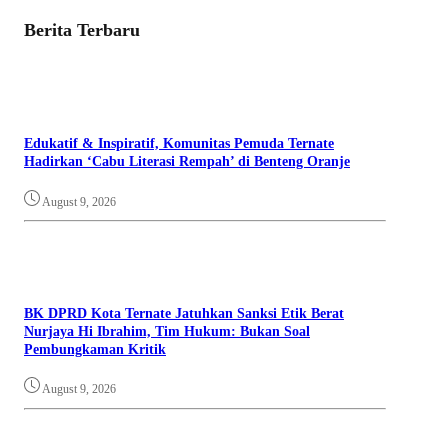
Berita Terbaru
Edukatif & Inspiratif, Komunitas Pemuda Ternate
Hadirkan ‘Cabu Literasi Rempah’ di Benteng Oranje
August 9, 2026
BK DPRD Kota Ternate Jatuhkan Sanksi Etik Berat
Nurjaya Hi Ibrahim, Tim Hukum: Bukan Soal
Pembungkaman Kritik
August 9, 2026