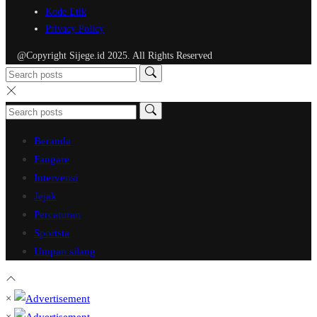
Kode Etik
Privacy Policy
@Copyright Sijege.id 2025. All Rights Reserved
Beranda
Fangare
Intervensi
Jejak
Percaturan
Sportsta
Umpan silang
×
×