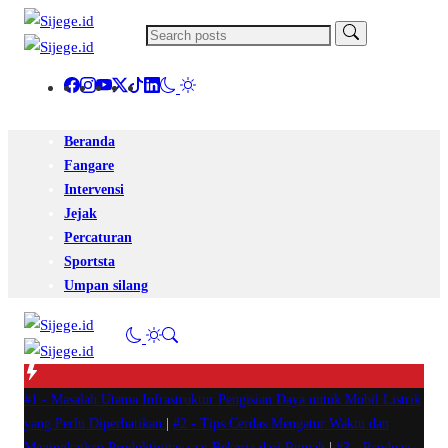
Beranda
Fangare
Intervensi
Jejak
Percaturan
Sportsta
Umpan silang
#1 -
Masalah Utama Infrastruktur Pengisian Daya untuk Mobil Listrik
yang Perlu Diperhatikan
|
#2 -
Tips Cerdas Mengatur Waktu dan
Meningkatkan Produktivitas saat Bekerja dari Rumah
|
#3 -
Panduan