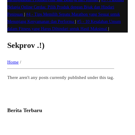
Belanja Online Cerdas: Pilih Produk dengan Bijak dan Hindari
Penipuan
|
#4 -
Tips Memilih Sepatu Marathon yang Sesuai untuk
Menunjang Kenyamanan dan Performa
|
#5 -
10 Kesalahan Umum
dalam Fitness yang Harus Dihindari untuk Hasil Maksimal
|
Sekprov .!)
Home
/
There aren't any posts currently published under this tag.
Berita Terbaru