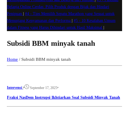
Belanja Online Cerdas: Pilih Produk dengan Bijak dan Hindari
Penipuan
|
#4 -
Tips Memilih Sepatu Marathon yang Sesuai untuk
Menunjang Kenyamanan dan Performa
|
#5 -
10 Kesalahan Umum
dalam Fitness yang Harus Dihindari untuk Hasil Maksimal
|
Subsidi BBM minyak tanah
Home
/
Subsidi BBM minyak tanah
Intervensi
|
•
•
September 17, 2025
Fraksi NasDem Instrupsi Ikhtiarkan Soal Subsidi Minyak Tanah