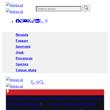
Beranda
Fangare
Intervensi
Jejak
Percaturan
Sportsta
Umpan silang
#1 -
Masalah Utama Infrastruktur Pengisian Daya untuk Mobil Listrik
yang Perlu Diperhatikan
|
#2 -
Tips Cerdas Mengatur Waktu dan
Meningkatkan Produktivitas saat Bekerja dari Rumah
|
#3 -
Panduan