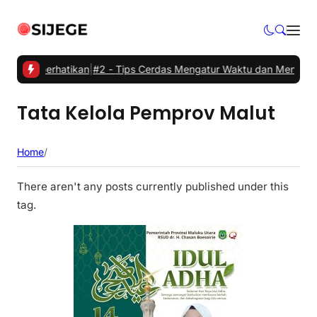
rlu Diperhatikan
|
#2 -
Tips Cerdas Mengatur Waktu dan Meningkatkan
Tata Kelola Pemprov Malut
Home
/
There aren't any posts currently published under this
tag.