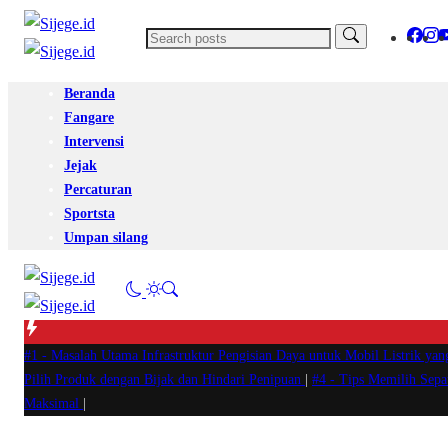
Beranda
Fangare
Intervensi
Jejak
Percaturan
Sportsta
Umpan silang
#1 -
Masalah Utama Infrastruktur Pengisian Daya untuk Mobil Listrik yan
Pilih Produk dengan Bijak dan Hindari Penipuan
|
#4 -
Tips Memilih Sep
Maksimal
|