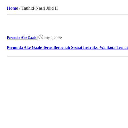
Home
/
Tauhid-Nasri Jilid II
Perumda Ake Gaale
|
•
•
July 2, 2025
Perumda Ake Gaale Terus Berbenah Sesuai Instruksi Walikota Ternat