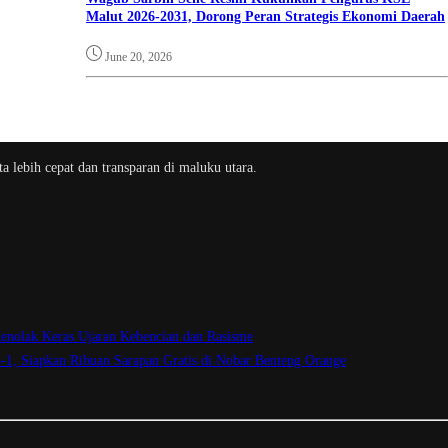
Malut 2026-2031, Dorong Peran Strategis Ekonomi Daerah
June 20, 2026
a lebih cepat dan transparan di maluku utara.
enolak Keras Ujaran Kebencian dan Rasisme
3-1, Siapkan Ribuan Sarapan Gratis di Nobar Benteng Orange