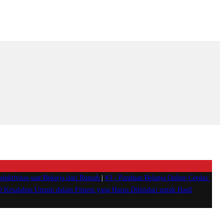
duktivitas saat Bekerja dari Rumah
|
#3 -
Panduan Belanja Online Cerdas:
0 Kesalahan Umum dalam Fitness yang Harus Dihindari untuk Hasil