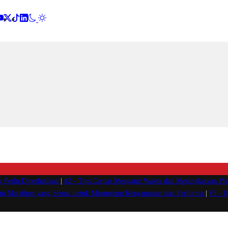
g Perlu Diperhatikan
|
#2 -
Tips Cerdas Mengatur Waktu dan Meningkatkan Pro
atu Marathon yang Sesuai untuk Menunjang Kenyamanan dan Performa
|
#5 -
1