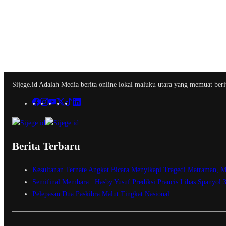
Sijege.id Adalah Media berita online lokal maluku utara yang memuat berit
Berita Terbaru
Kesultanan Ternate Angkat Bicara Menyikapi Tragedi Matraman, M
Semifinal Membara : Hasby Yusuf Prediksi Prancis Libas Spanyol 
Pelepasan Dua Paskibra Malut Tingkat Nasional