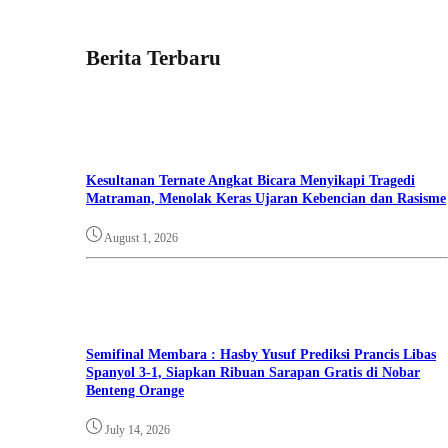
Berita Terbaru
Kesultanan Ternate Angkat Bicara Menyikapi Tragedi
Matraman, Menolak Keras Ujaran Kebencian dan Rasisme
August 1, 2026
Semifinal Membara : Hasby Yusuf Prediksi Prancis Libas
Spanyol 3-1, Siapkan Ribuan Sarapan Gratis di Nobar
Benteng Orange
July 14, 2026