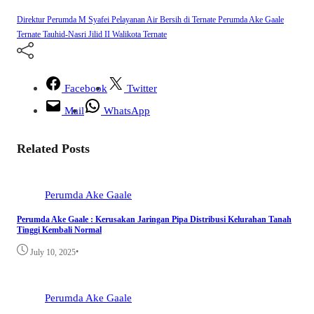
Direktur Perumda M Syafei
Pelayanan Air Bersih di Ternate
Perumda Ake Gaale
Ternate
Tauhid-Nasri Jilid II
Walikota Ternate
Facebook
Twitter
Mail
WhatsApp
Related Posts
Perumda Ake Gaale
Perumda Ake Gaale : Kerusakan Jaringan Pipa Distribusi Kelurahan Tanah
Tinggi Kembali Normal
•
July 10, 2025
Perumda Ake Gaale