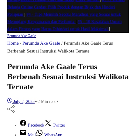
Belanja Online Cerdas: Pilih Produk dengan Bijak dan Hindari
Penipuan
|
#4 -
Tips Memilih Sepatu Marathon yang Sesuai untuk
Menunjang Kenyamanan dan Performa
|
#5 -
10 Kesalahan Umum
dalam Fitness yang Harus Dihindari untuk Hasil Maksimal
|
Perumda Ake Gaale
Home
/
Perumda Ake Gaale
/
Perumda Ake Gaale Terus
Berbenah Sesuai Instruksi Walikota Ternate
Perumda Ake Gaale Terus
Berbenah Sesuai Instruksi Walikota
Ternate
July 2, 2025
•
•
2 Min read
•
Facebook
Twitter
Mail
WhatsApp