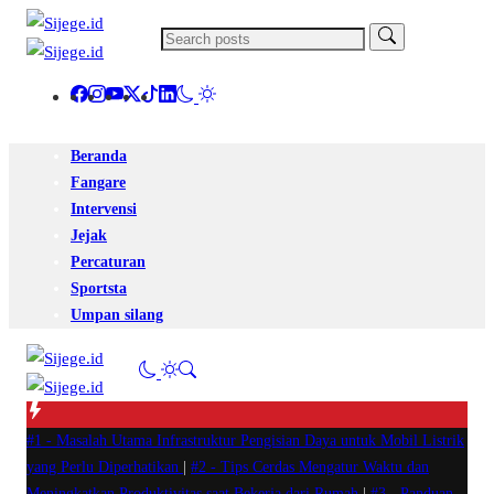
Beranda
Fangare
Intervensi
Jejak
Percaturan
Sportsta
Umpan silang
#1 -
Masalah Utama Infrastruktur Pengisian Daya untuk Mobil Listrik
yang Perlu Diperhatikan
|
#2 -
Tips Cerdas Mengatur Waktu dan
Meningkatkan Produktivitas saat Bekerja dari Rumah
|
#3 -
Panduan