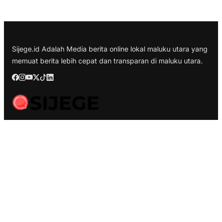
Sijege.id Adalah Media berita online lokal maluku utara yang
memuat berita lebih cepat dan transparan di maluku utara.
Berita Terbaru
Kesultanan Ternate Angkat Bicara Menyikapi Tragedi
Matraman, Menolak Keras Ujaran Kebencian dan Rasisme
Semifinal Membara : Hasby Yusuf Prediksi Prancis Libas
Spanyol 3-1, Siapkan Ribuan Sarapan Gratis di Nobar
Benteng Orange
Pelepasan Dua Paskibra Malut Tingkat Nasional