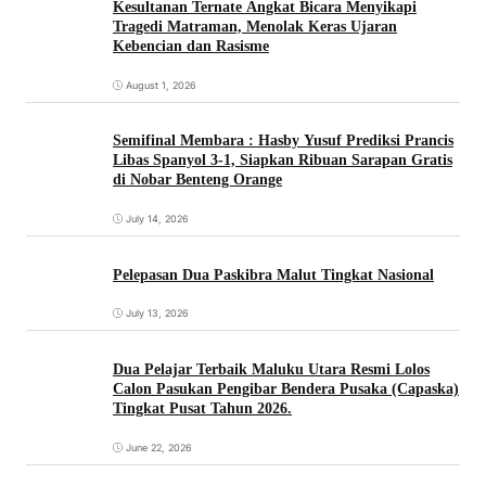
Kesultanan Ternate Angkat Bicara Menyikapi
Tragedi Matraman, Menolak Keras Ujaran
Kebencian dan Rasisme
August 1, 2026
Semifinal Membara : Hasby Yusuf Prediksi Prancis
Libas Spanyol 3-1, Siapkan Ribuan Sarapan Gratis
di Nobar Benteng Orange
July 14, 2026
Pelepasan Dua Paskibra Malut Tingkat Nasional
July 13, 2026
Dua Pelajar Terbaik Maluku Utara Resmi Lolos
Calon Pasukan Pengibar Bendera Pusaka (Capaska)
Tingkat Pusat Tahun 2026.
June 22, 2026