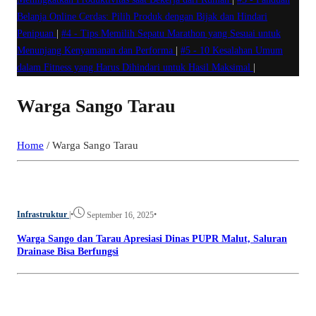
Belanja Online Cerdas: Pilih Produk dengan Bijak dan Hindari
Penipuan
|
#4 -
Tips Memilih Sepatu Marathon yang Sesuai untuk
Menunjang Kenyamanan dan Performa
|
#5 -
10 Kesalahan Umum
dalam Fitness yang Harus Dihindari untuk Hasil Maksimal
|
Warga Sango Tarau
Home
/
Warga Sango Tarau
Infrastruktur
|
•
•
September 16, 2025
Warga Sango dan Tarau Apresiasi Dinas PUPR Malut, Saluran
Drainase Bisa Berfungsi