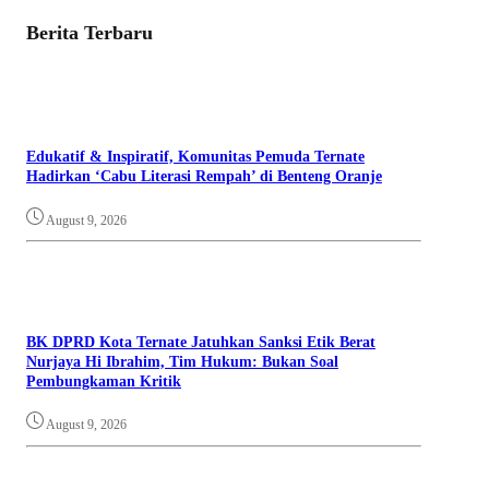
Berita Terbaru
Edukatif & Inspiratif, Komunitas Pemuda Ternate
Hadirkan ‘Cabu Literasi Rempah’ di Benteng Oranje
August 9, 2026
BK DPRD Kota Ternate Jatuhkan Sanksi Etik Berat
Nurjaya Hi Ibrahim, Tim Hukum: Bukan Soal
Pembungkaman Kritik
August 9, 2026