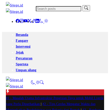
Beranda
Fangare
Intervensi
Jejak
Percaturan
Sportsta
Umpan silang
#1 -
Masalah Utama Infrastruktur Pengisian Daya untuk Mobil Listrik
yang Perlu Diperhatikan
|
#2 -
Tips Cerdas Mengatur Waktu dan
Meningkatkan Produktivitas saat Bekerja dari Rumah
|
#3 -
Panduan