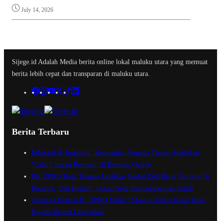
July 14, 2026
Sijege.id Adalah Media berita online lokal maluku utara yang memuat
berita lebih cepat dan transparan di maluku utara.
Berita Terbaru
Edukatif & Inspiratif, Komunitas Pemuda Ternate Hadirkan
‘Cabu Literasi Rempah’ di Benteng Oranje
BK DPRD Kota Ternate Jatuhkan Sanksi Etik Berat Nurjaya Hi
Ibrahim, Tim Hukum: Bukan Soal Pembungkaman Kritik
Anggota Komisi III DPRD Malut : Muksin Amrin Kesal Jalan
Payahe Belum Dikerjakan