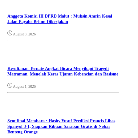
Anggota Komisi III DPRD Malut : Muksin Amrin Kesal
Jalan Payahe Belum Dikerjakan
August 8, 2026
Kesultanan Ternate Angkat Bicara Menyikapi Tragedi
Matraman, Menolak Keras Ujaran Kebencian dan Rasisme
August 1, 2026
Semifinal Membara : Hasby Yusuf Prediksi Prancis Libas
Spanyol 3-1, Siapkan Ribuan Sarapan Gratis di Nobar
Benteng Orange