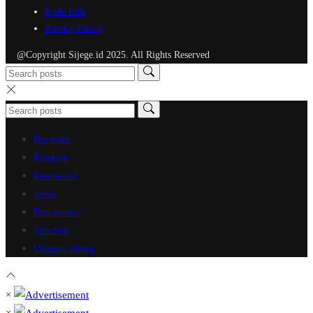
Kode Etik
Privacy Policy
@Copyright Sijege.id 2025. All Rights Reserved
Beranda
Fangare
Intervensi
Jejak
Percaturan
Sportsta
Umpan silang
×
×