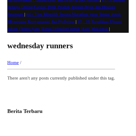
Belanja Online Cerdas: Pilih Produk dengan Bijak dan Hindari
Penipuan
|
#4 -
Tips Memilih Sepatu Marathon yang Sesuai untuk
Menunjang Kenyamanan dan Performa
|
#5 -
10 Kesalahan Umum
dalam Fitness yang Harus Dihindari untuk Hasil Maksimal
|
wednesday runners
Home
/
There aren't any posts currently published under this tag.
Berita Terbaru