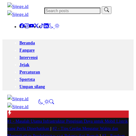
Beranda
Fangare
Intervensi
Jejak
Percaturan
Sportsta
Umpan silang
#1 -
Masalah Utama Infrastruktur Pengisian Daya untuk Mobil Listrik
yang Perlu Diperhatikan
|
#2 -
Tips Cerdas Mengatur Waktu dan
Meningkatkan Produktivitas saat Bekerja dari Rumah
|
#3 -
Panduan