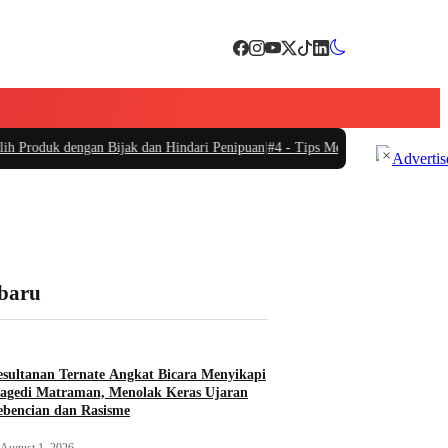
dengan Bijak dan Hindari Penipuan
|
#4 -
Tips Memilih Sepatu Marathon yang 
×
rbaru
sultanan Ternate Angkat Bicara Menyikapi
agedi Matraman, Menolak Keras Ujaran
bencian dan Rasisme