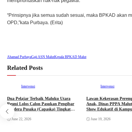
memprioritaskan hak-hak pegawai.
“Prinsipnya jika semua sudah sesuai, maka BPKAD akan men
OPD,”kata Purbaya. (Erita)
Ahamad Purbaya
Gaji ASN Malut
Kepala BPKAD Malut
Related Posts
Intervensi
Intervensi
Dua Pelajar Terbaik Maluku Utara
Lawan Kekerasan Perem
Resmi Lolos Calon Pasukan Pengibar
Anak, Dinas PPPA Malut
Bendera Pusaka (Capaska) Tingkat
Show Edukatif di Kampu
Pusat Tahun 2026.
June 22, 2026
June 19, 2026