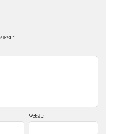
 marked
*
Website