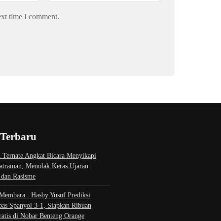
ext time I comment.
 Terbaru
 Ternate Angkat Bicara Menyikapi
atraman, Menolak Keras Ujaran
 dan Rasisme
Membara : Hasby Yusuf Prediksi
bas Spanyol 3-1, Siapkan Ribuan
ratis di Nobar Benteng Orange