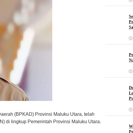
Se
Pr
Sa
Pe
Na
Du
Lo
Pu
erah (BPKAD) Provinsi Maluku Utara, telah
N) di lingkup Pemerintah Provinsi Maluku Utara.
W
Pe