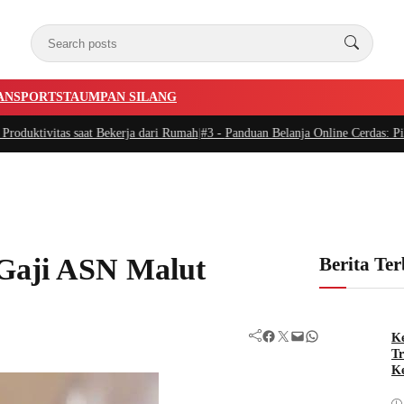
AN
SPORTSTA
UMPAN SILANG
s saat Bekerja dari Rumah
|
#3 -
Panduan Belanja Online Cerdas: Pilih Produk 
Gaji ASN Malut
Berita Te
Facebook
Twitter
Mail
WhatsApp
Ke
Tr
Ke