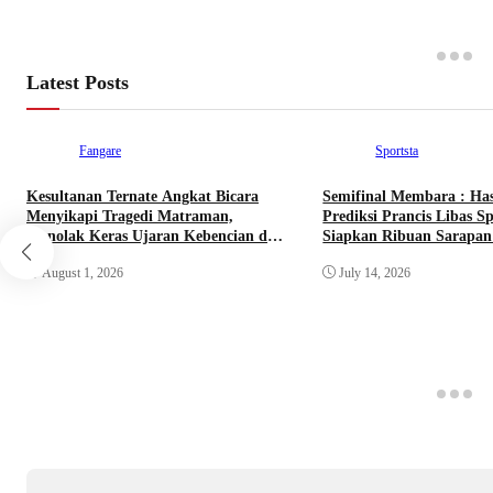
Latest Posts
Fangare
Sportsta
Kesultanan Ternate Angkat Bicara
Semifinal Membara : Ha
Menyikapi Tragedi Matraman,
Prediksi Prancis Libas Sp
Menolak Keras Ujaran Kebencian dan
Siapkan Ribuan Sarapan 
Rasisme
Nobar Benteng Orange
August 1, 2026
July 14, 2026