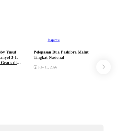
June 11, 
Inspirasi
Int
sby Yusuf
Pelepasan Dua Paskibra Malut
Dua Pelaj
anyol 3-1,
Tingkat Nasional
Resmi Lol
Gratis di
Bendera P
July 13, 2026
Pusat Tah
June 22, 