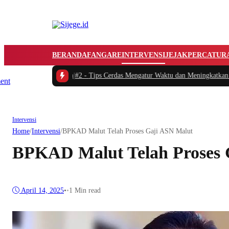
BERANDA
FANGARE
INTERVENSI
JEJAK
PERCATUR
 Diperhatikan
|
#2 -
Tips Cerdas Mengatur Waktu dan Meningkatkan Produktivita
Intervensi
Home
/
Intervensi
/
BPKAD Malut Telah Proses Gaji ASN Malut
BPKAD Malut Telah Proses 
April 14, 2025
•
•
1 Min read