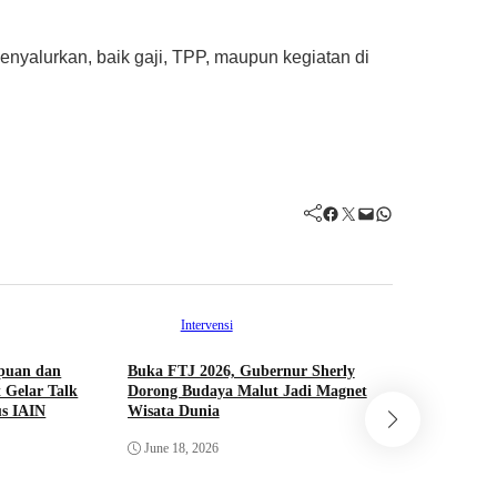
yalurkan, baik gaji, TPP, maupun kegiatan di
Facebook
Twitter
Mail
WhatsApp
Intervensi
puan dan
Buka FTJ 2026, Gubernur Sherly
 Gelar Talk
Dorong Budaya Malut Jadi Magnet
Int
s IAIN
Wisata Dunia
Saling Ke
June 18, 2026
Hibualamo
PORPROV