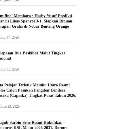
August 1, 2026
mifinal Membara : Hasby Yusuf Prediksi
ancis Libas Spanyol 3-1, Siapkan Ribuan
rapan Gratis di Nobar Benteng Orange
July 14, 2026
lepasan Dua Paskibra Malut Tingkat
sional
July 13, 2026
a Pelajar Terbaik Maluku Utara Resmi
los Calon Pasukan Pengibar Bendera
saka (Capaska) Tingkat Pusat Tahun 2026.
June 22, 2026
agub Sarbin Sehe Resmi Kukuhkan
ngurus KSL Malut 2026-2031, Dorong