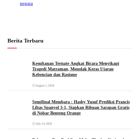
Berita Terbaru
Kesultanan Ternate Angkat Bicara Menyikapi
Tragedi Matraman, Menolak Keras Ujaran
Kebencian dan Rasisme
August 1, 2026
Semifinal Membara : Hasby Yusuf Prediksi Prancis
Libas Spanyol 3-1, Siapkan Ribuan Sarapan Gratis
di Nobar Benteng Orange
July 14, 2026