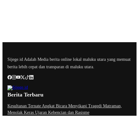
Sijege.id Adalah Media berita online lokal maluku utara yang memuat
berita lebih cepat dan transparan di maluku utara.
Berita Terbaru
Kesultanan Ternate Angkat Bicara Menyikapi Tragedi Matraman,
Menolak Keras Ujaran Kebencian dan Rasisme
Semifinal Membara : Hasby Yusuf Prediksi Prancis Libas Spanyol 3-
1, Siapkan Ribuan Sarapan Gratis di Nobar Benteng Orange