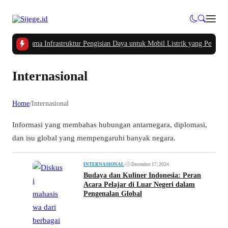
asalah Utama Infrastruktur Pengisian Daya untuk Mobil Listrik yang Perlu Di
Internasional
Home
/
Internasional
Informasi yang membahas hubungan antarnegara, diplomasi,
dan isu global yang mempengaruhi banyak negara.
•
December 17, 2024
INTERNASIONAL
Budaya dan Kuliner Indonesia: Peran
Acara Pelajar di Luar Negeri dalam
Pengenalan Global