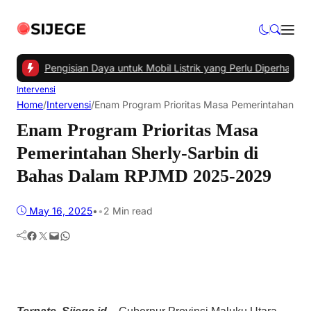
truktur Pengisian Daya untuk Mobil Listrik yang Perlu Diperhatikan
|
Intervensi
Home
/
Intervensi
/
Enam Program Prioritas Masa Pemerintahan S
Enam Program Prioritas Masa
Pemerintahan Sherly-Sarbin di
Bahas Dalam RPJMD 2025-2029
May 16, 2025
•
•
2 Min read
Facebook
Twitter
Mail
WhatsApp