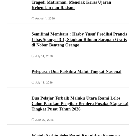
Tragedi Matraman, Menolak Keras Ujaran
Kebencian dan Rasisme
August 1, 2026
Semifinal Membara : Hasby Yusuf Prediksi Prancis
Libas Spanyol 3-1, Siapkan Ribuan Sarapan Gratis
di Nobar Benteng Orange
July 14, 2026
Pelepasan Dua Paskibra Malut Tingkat Nasional
July 13, 2026
Dua Pelajar Terbaik Maluku Utara Resmi Lolos
Calon Pasukan Pengibar Bendera Pusaka (Capaska)
Tingkat Pusat Tahun 2026.
June 22, 2026
Wagub Sarbin Sehe Resmi Kukuhkan Pengurus