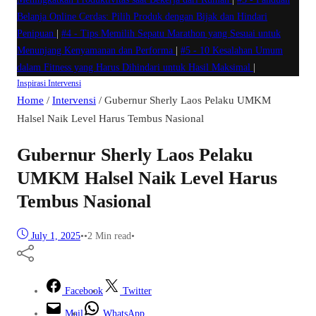
Belanja Online Cerdas: Pilih Produk dengan Bijak dan Hindari
Penipuan
|
#4 -
Tips Memilih Sepatu Marathon yang Sesuai untuk
Menunjang Kenyamanan dan Performa
|
#5 -
10 Kesalahan Umum
dalam Fitness yang Harus Dihindari untuk Hasil Maksimal
|
Inspirasi
Intervensi
Home
/
Intervensi
/
Gubernur Sherly Laos Pelaku UMKM
Halsel Naik Level Harus Tembus Nasional
Gubernur Sherly Laos Pelaku
UMKM Halsel Naik Level Harus
Tembus Nasional
July 1, 2025
•
•
2 Min read
•
Facebook
Twitter
Mail
WhatsApp