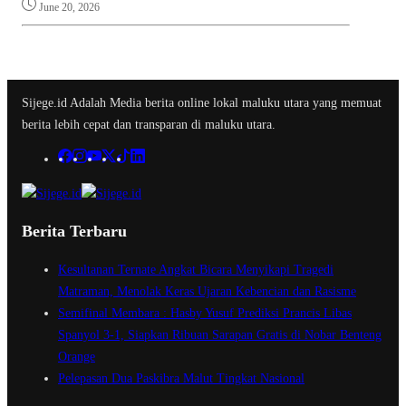
June 20, 2026
Sijege.id Adalah Media berita online lokal maluku utara yang memuat
berita lebih cepat dan transparan di maluku utara.
Berita Terbaru
Kesultanan Ternate Angkat Bicara Menyikapi Tragedi
Matraman, Menolak Keras Ujaran Kebencian dan Rasisme
Semifinal Membara : Hasby Yusuf Prediksi Prancis Libas
Spanyol 3-1, Siapkan Ribuan Sarapan Gratis di Nobar Benteng
Orange
Pelepasan Dua Paskibra Malut Tingkat Nasional