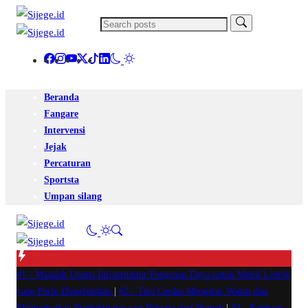
Beranda
Fangare
Intervensi
Jejak
Percaturan
Sportsta
Umpan silang
#1 -
Masalah Utama Infrastruktur Pengisian Daya untuk Mobil Listrik
yang Perlu Diperhatikan
|
#2 -
Tips Cerdas Mengatur Waktu dan
Meningkatkan Produktivitas saat Bekerja dari Rumah
|
#3 -
Panduan