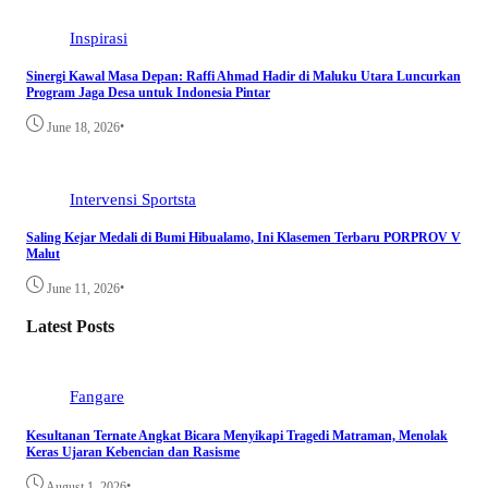
Inspirasi
Sinergi Kawal Masa Depan: Raffi Ahmad Hadir di Maluku Utara Luncurkan
Program Jaga Desa untuk Indonesia Pintar
•
June 18, 2026
Intervensi
Sportsta
Saling Kejar Medali di Bumi Hibualamo, Ini Klasemen Terbaru PORPROV V
Malut
•
June 11, 2026
Latest Posts
Fangare
Kesultanan Ternate Angkat Bicara Menyikapi Tragedi Matraman, Menolak
Keras Ujaran Kebencian dan Rasisme
•
August 1, 2026