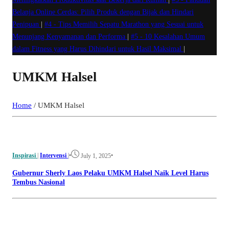
Belanja Online Cerdas: Pilih Produk dengan Bijak dan Hindari
Penipuan
|
#4 -
Tips Memilih Sepatu Marathon yang Sesuai untuk
Menunjang Kenyamanan dan Performa
|
#5 -
10 Kesalahan Umum
dalam Fitness yang Harus Dihindari untuk Hasil Maksimal
|
UMKM Halsel
Home
/
UMKM Halsel
Inspirasi
|
Intervensi
|
•
•
July 1, 2025
Gubernur Sherly Laos Pelaku UMKM Halsel Naik Level Harus
Tembus Nasional