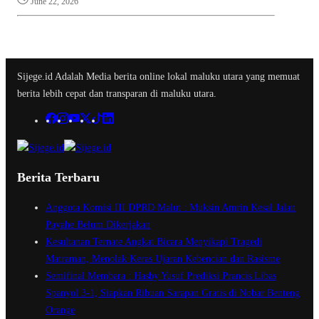
June 22, 2026
Sijege.id Adalah Media berita online lokal maluku utara yang memuat
berita lebih cepat dan transparan di maluku utara.
Berita Terbaru
Anggota Komisi III DPRD Malut : Muksin Amrin Kesal Jalan
Payahe Belum Dikerjakan
Kesultanan Ternate Angkat Bicara Menyikapi Tragedi
Matraman, Menolak Keras Ujaran Kebencian dan Rasisme
Semifinal Membara : Hasby Yusuf Prediksi Prancis Libas
Spanyol 3-1, Siapkan Ribuan Sarapan Gratis di Nobar Benteng
Orange