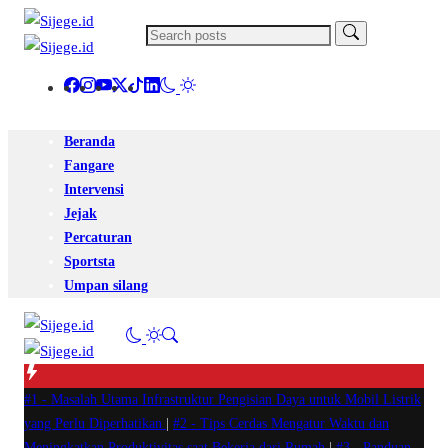
Beranda
Fangare
Intervensi
Jejak
Percaturan
Sportsta
Umpan silang
#1 -
Masalah Utama Infrastruktur Pengisian Daya untuk Mobil Listrik
yang Perlu Diperhatikan
|
#2 -
Tips Cerdas Mengatur Waktu dan
Meningkatkan Produktivitas saat Bekerja dari Rumah
|
#3 -
Panduan