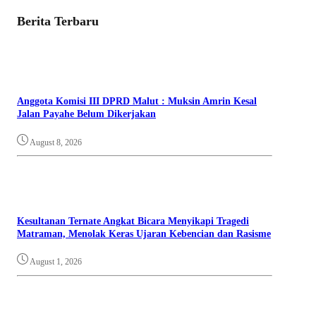
Berita Terbaru
Anggota Komisi III DPRD Malut : Muksin Amrin Kesal
Jalan Payahe Belum Dikerjakan
August 8, 2026
Kesultanan Ternate Angkat Bicara Menyikapi Tragedi
Matraman, Menolak Keras Ujaran Kebencian dan Rasisme
August 1, 2026