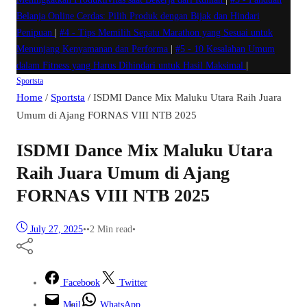
Belanja Online Cerdas: Pilih Produk dengan Bijak dan Hindari
Penipuan
|
#4 -
Tips Memilih Sepatu Marathon yang Sesuai untuk
Menunjang Kenyamanan dan Performa
|
#5 -
10 Kesalahan Umum
dalam Fitness yang Harus Dihindari untuk Hasil Maksimal
|
Sportsta
Home
/
Sportsta
/
ISDMI Dance Mix Maluku Utara Raih Juara
Umum di Ajang FORNAS VIII NTB 2025
ISDMI Dance Mix Maluku Utara
Raih Juara Umum di Ajang
FORNAS VIII NTB 2025
July 27, 2025
•
•
2 Min read
•
Facebook
Twitter
Mail
WhatsApp