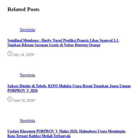
Related Posts
Sportsta
Semifinal Membara : Hasby Yusuf Prediksi Prancis Libas Spanyol 3-1,
Siapkan Ribuan Sarapan Gratis di Nobar Benteng Orange
•
July 14, 2026
Sportsta
Sukses Digelar di Tobelo, KONI Maluku Utara Resmi Tetapkan Juara Umum
PORPROV V 2026
•
June 14, 2026
Sportsta
Update Klasemen PORPROV V Malut 2026: Halmahera Utara Memimpin,
Kota Ternate Koleksi Medali Terbanyak