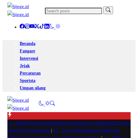
Beranda
Fangare
Intervensi
Jejak
Percaturan
Sportsta
Umpan silang
#1 -
Masalah Utama Infrastruktur Pengisian Daya untuk Mobil Listrik
yang Perlu Diperhatikan
|
#2 -
Tips Cerdas Mengatur Waktu dan
Meningkatkan Produktivitas saat Bekerja dari Rumah
|
#3 -
Panduan