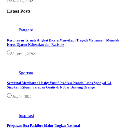
•
June 12, 2026
Latest Posts
Fangare
Kesultanan Ternate Angkat Bicara Menyikapi Tragedi Matraman, Menolak
Keras Ujaran Kebencian dan Rasisme
•
August 1, 2026
Sportsta
Semifinal Membara : Hasby Yusuf Prediksi Prancis Libas Spanyol 3-1,
Siapkan Ribuan Sarapan Gratis di Nobar Benteng Orange
•
July 14, 2026
Inspirasi
Pelepasan Dua Paskibra Malut Tingkat Nasional