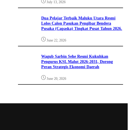
July 13, 2026
Dua Pelajar Terbaik Maluku Utara Resmi
Lolos Calon Pasukan Pengibar Bendera
Pusaka (Capaska) Tingkat Pusat Tahun 2026.
June 22, 2026
Wagub Sarbin Sehe Resmi Kukuhkan
Pengurus KSL Malut 2026-2031, Dorong
Peran Strategis Ekonomi Daerah
June 20, 2026