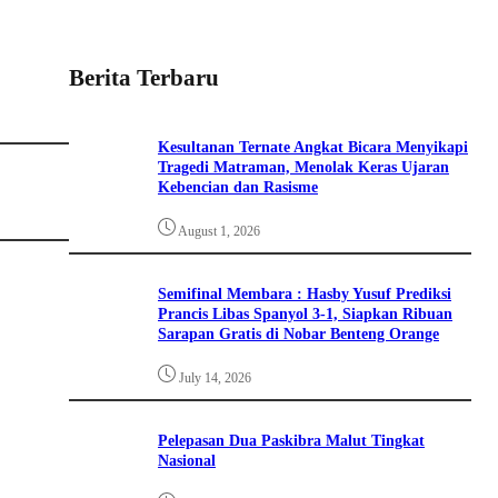
Berita Terbaru
Kesultanan Ternate Angkat Bicara Menyikapi
Tragedi Matraman, Menolak Keras Ujaran
Kebencian dan Rasisme
August 1, 2026
Semifinal Membara : Hasby Yusuf Prediksi
Prancis Libas Spanyol 3-1, Siapkan Ribuan
Sarapan Gratis di Nobar Benteng Orange
July 14, 2026
Pelepasan Dua Paskibra Malut Tingkat
Nasional