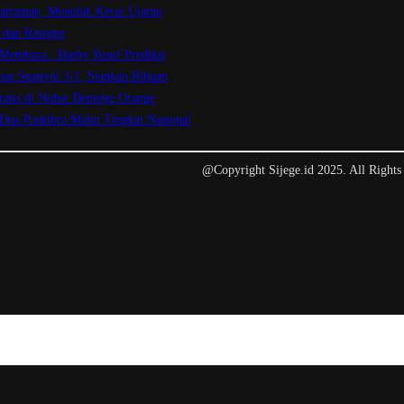
atraman, Menolak Keras Ujaran
 dan Rasisme
 Membara : Hasby Yusuf Prediksi
bas Spanyol 3-1, Siapkan Ribuan
ratis di Nobar Benteng Orange
 Dua Paskibra Malut Tingkat Nasional
@Copyright Sijege.id 2025. All Rights