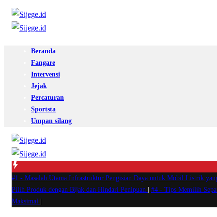
Beranda
Fangare
Intervensi
Jejak
Percaturan
Sportsta
Umpan silang
#1 -
Masalah Utama Infrastruktur Pengisian Daya untuk Mobil Listrik yan
Pilih Produk dengan Bijak dan Hindari Penipuan
|
#4 -
Tips Memilih Sep
Maksimal
|