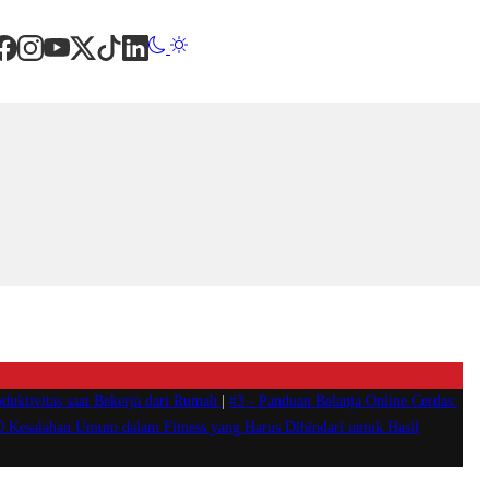
duktivitas saat Bekerja dari Rumah
|
#3 -
Panduan Belanja Online Cerdas:
0 Kesalahan Umum dalam Fitness yang Harus Dihindari untuk Hasil