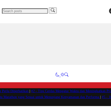
g Perlu Diperhatikan
|
#2 -
Tips Cerdas Mengatur Waktu dan Meningkatkan Pro
atu Marathon yang Sesuai untuk Menunjang Kenyamanan dan Performa
|
#5 -
1