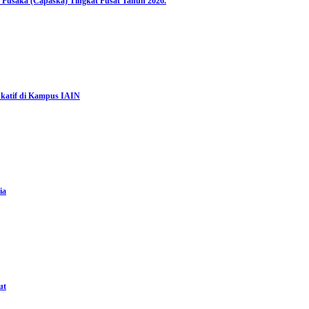
 Pusaka (Capaska) Tingkat Pusat Tahun 2026.
katif di Kampus IAIN
ia
ut