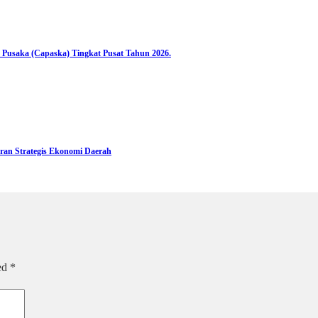
 Pusaka (Capaska) Tingkat Pusat Tahun 2026.
ran Strategis Ekonomi Daerah
ked
*