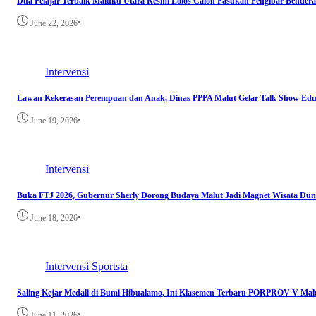
Dua Pelajar Terbaik Maluku Utara Resmi Lolos Calon Pasukan Pengibar Bendera
•
June 22, 2026
Intervensi
Lawan Kekerasan Perempuan dan Anak, Dinas PPPA Malut Gelar Talk Show Edu
•
June 19, 2026
Intervensi
Buka FTJ 2026, Gubernur Sherly Dorong Budaya Malut Jadi Magnet Wisata Dun
•
June 18, 2026
Intervensi
Sportsta
Saling Kejar Medali di Bumi Hibualamo, Ini Klasemen Terbaru PORPROV V Mal
•
June 11, 2026