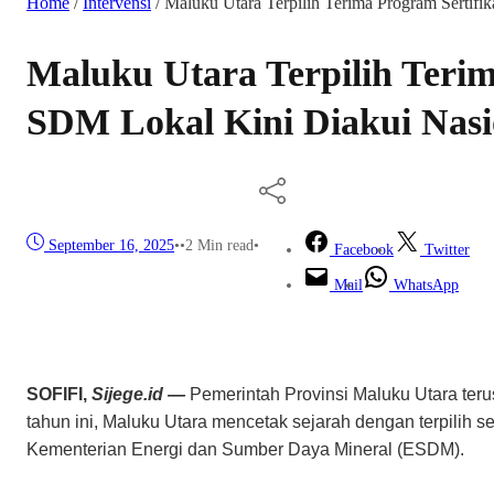
Home
/
Intervensi
/
Maluku Utara Terpilih Terima Program Sertif
Maluku Utara Terpilih Teri
SDM Lokal Kini Diakui Nasi
September 16, 2025
•
•
2 Min read
•
Facebook
Twitter
Mail
WhatsApp
SOFIFI,
Sij
ege.id —
Pemerintah Provinsi Maluku Utara te
tahun ini, Maluku Utara mencetak sejarah dengan terpilih s
Kementerian Energi dan Sumber Daya Mineral (ESDM).