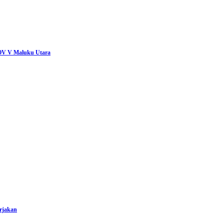
ROV V Maluku Utara
rjakan