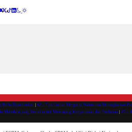
g Perlu Diperhatikan
|
#2 -
Tips Cerdas Mengatur Waktu dan Meningkatkan Pro
atu Marathon yang Sesuai untuk Menunjang Kenyamanan dan Performa
|
#5 -
1