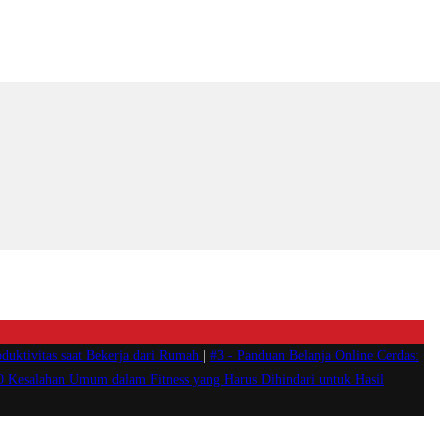
duktivitas saat Bekerja dari Rumah
|
#3 -
Panduan Belanja Online Cerdas:
0 Kesalahan Umum dalam Fitness yang Harus Dihindari untuk Hasil