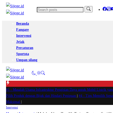
Beranda
Fangare
Intervensi
Jejak
Percaturan
Sportsta
Umpan silang
#1 -
Masalah Utama Infrastruktur Pengisian Daya untuk Mobil Listrik yan
Pilih Produk dengan Bijak dan Hindari Penipuan
|
#4 -
Tips Memilih Sep
Maksimal
|
Intervensi