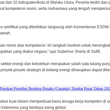
al dari 10 kabupaten/kota di Maluku Utara. Peserta terdiri dari 
ikat kompetensi resmi, serta mahasiswa yang tengah mempersia
 sertifikat yang diterbitkan langsung oleh Kementerian ESDM
daerah.
akuan resmi atas kompetensi. Ini langkah konkret untuk meningk
alitas yang diakui negara,” ujar Gubernur Sherly di Sofifi.
at sektor energi dan kelistrikan merupakan salah satu tulang 
proyek-proyek strategis di bidang energi diharapkan dapat dike
 Pasukan Pengibar Bendera Pusaka (Capaska) Tingkat Pusat Tahun 202
ndasi kuat dalam memperkuat basis tenaga kerja kompeten di sek
Indonesia yang berdaya saing global.