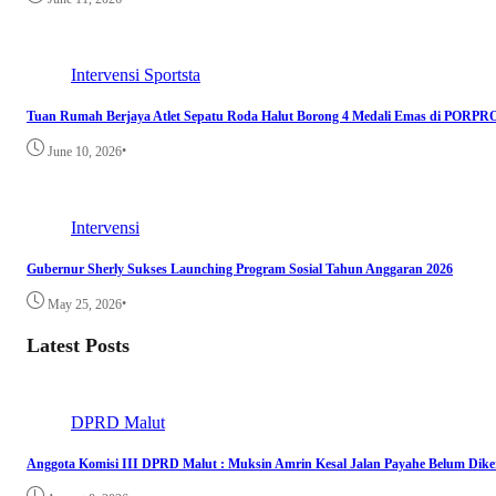
Intervensi
Sportsta
Tuan Rumah Berjaya Atlet Sepatu Roda Halut Borong 4 Medali Emas di PORP
•
June 10, 2026
Intervensi
Gubernur Sherly Sukses Launching Program Sosial Tahun Anggaran 2026
•
May 25, 2026
Latest Posts
DPRD Malut
Anggota Komisi III DPRD Malut : Muksin Amrin Kesal Jalan Payahe Belum Dike