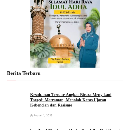
Berita Terbaru
Kesultanan Ternate Angkat Bicara Menyikapi
Tragedi Matraman, Menolak Keras Ujaran
Kebencian dan Rasisme
August 1, 2026