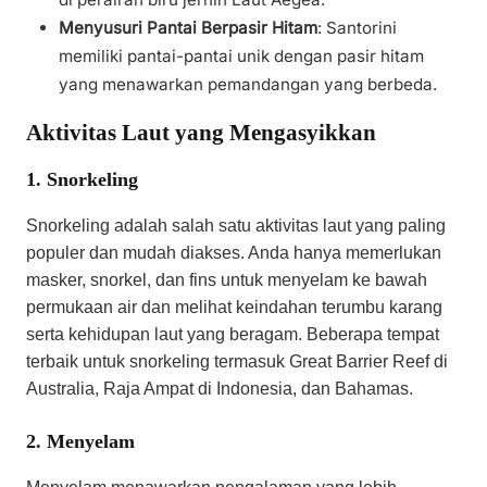
Menyusuri Pantai Berpasir Hitam
: Santorini
memiliki pantai-pantai unik dengan pasir hitam
yang menawarkan pemandangan yang berbeda.
Aktivitas Laut yang Mengasyikkan
1.
Snorkeling
Snorkeling adalah salah satu aktivitas laut yang paling
populer dan mudah diakses. Anda hanya memerlukan
masker, snorkel, dan fins untuk menyelam ke bawah
permukaan air dan melihat keindahan terumbu karang
serta kehidupan laut yang beragam. Beberapa tempat
terbaik untuk snorkeling termasuk Great Barrier Reef di
Australia, Raja Ampat di Indonesia, dan Bahamas.
2.
Menyelam