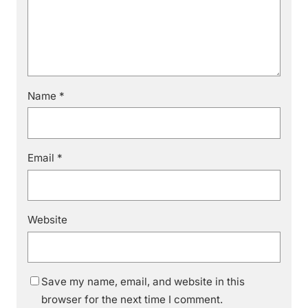
Name
*
Email
*
Website
Save my name, email, and website in this
browser for the next time I comment.