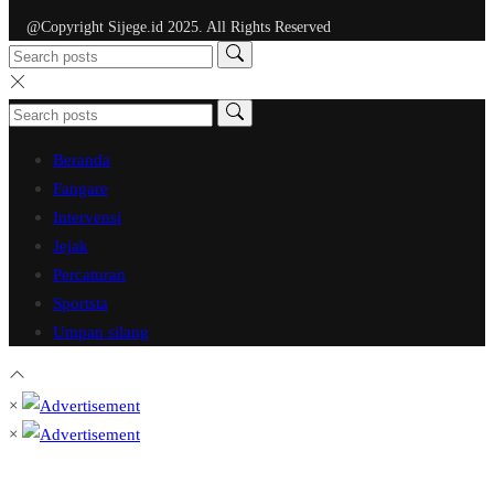
@Copyright Sijege.id 2025. All Rights Reserved
Beranda
Fangare
Intervensi
Jejak
Percaturan
Sportsta
Umpan silang
×
×