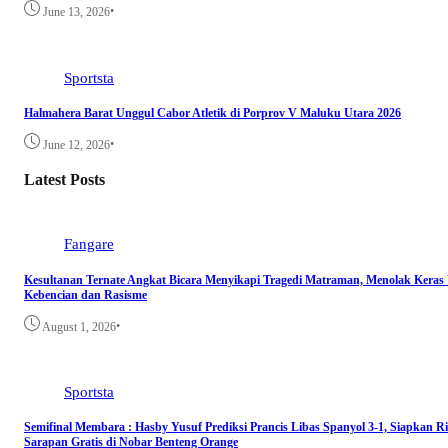
•
June 13, 2026
Sportsta
Halmahera Barat Unggul Cabor Atletik di Porprov V Maluku Utara 2026
•
June 12, 2026
Latest Posts
Fangare
Kesultanan Ternate Angkat Bicara Menyikapi Tragedi Matraman, Menolak Keras
Kebencian dan Rasisme
•
August 1, 2026
Sportsta
Semifinal Membara : Hasby Yusuf Prediksi Prancis Libas Spanyol 3-1, Siapkan R
Sarapan Gratis di Nobar Benteng Orange