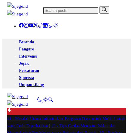
Beranda
Fangare
Intervensi
Jejak
Percaturan
Sportsta
Umpan silang
#1 -
Masalah Utama Infrastruktur Pengisian Daya untuk Mobil Listrik
yang Perlu Diperhatikan
|
#2 -
Tips Cerdas Mengatur Waktu dan
Meningkatkan Produktivitas saat Bekerja dari Rumah
|
#3 -
Panduan