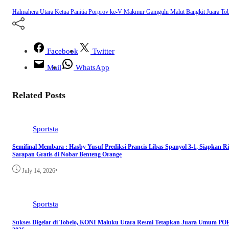
Halmahera Utara
Ketua Panitia Porprov ke-V
Makmur Gamgulu
Malut Bangkit Juara
Tob
Facebook
Twitter
Mail
WhatsApp
Related Posts
Sportsta
Semifinal Membara : Hasby Yusuf Prediksi Prancis Libas Spanyol 3-1, Siapkan R
Sarapan Gratis di Nobar Benteng Orange
•
July 14, 2026
Sportsta
Sukses Digelar di Tobelo, KONI Maluku Utara Resmi Tetapkan Juara Umum 