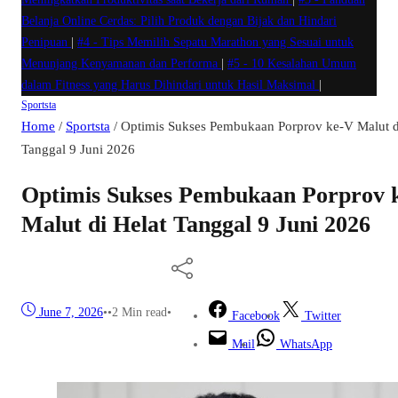
Belanja Online Cerdas: Pilih Produk dengan Bijak dan Hindari
Penipuan
|
#4 -
Tips Memilih Sepatu Marathon yang Sesuai untuk
Menunjang Kenyamanan dan Performa
|
#5 -
10 Kesalahan Umum
dalam Fitness yang Harus Dihindari untuk Hasil Maksimal
|
Sportsta
Home
/
Sportsta
/
Optimis Sukses Pembukaan Porprov ke-V Malut d
Tanggal 9 Juni 2026
Optimis Sukses Pembukaan Porprov 
Malut di Helat Tanggal 9 Juni 2026
June 7, 2026
•
•
2 Min read
•
Facebook
Twitter
Mail
WhatsApp