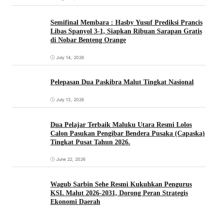
Semifinal Membara : Hasby Yusuf Prediksi Prancis
Libas Spanyol 3-1, Siapkan Ribuan Sarapan Gratis
di Nobar Benteng Orange
July 14, 2026
Pelepasan Dua Paskibra Malut Tingkat Nasional
July 13, 2026
Dua Pelajar Terbaik Maluku Utara Resmi Lolos
Calon Pasukan Pengibar Bendera Pusaka (Capaska)
Tingkat Pusat Tahun 2026.
June 22, 2026
Wagub Sarbin Sehe Resmi Kukuhkan Pengurus
KSL Malut 2026-2031, Dorong Peran Strategis
Ekonomi Daerah