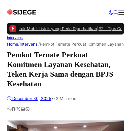
Daya untuk Mobil Listrik yang Perlu Diperhatikan
|
#2 -
Tips Cerdas M
Intervensi
Home
/
Intervensi
/
Pemkot Ternate Perkuat Komitmen Layanan Ke
Pemkot Ternate Perkuat
Komitmen Layanan Kesehatan,
Teken Kerja Sama dengan BPJS
Kesehatan
December 30, 2025
•
•
2 Min read
Facebook
Twitter
Mail
WhatsApp