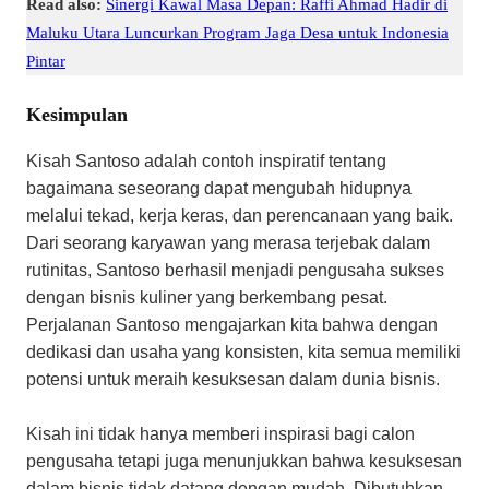
Read also:
Sinergi Kawal Masa Depan: Raffi Ahmad Hadir di
Maluku Utara Luncurkan Program Jaga Desa untuk Indonesia
Pintar
Kesimpulan
Kisah Santoso adalah contoh inspiratif tentang
bagaimana seseorang dapat mengubah hidupnya
melalui tekad, kerja keras, dan perencanaan yang baik.
Dari seorang karyawan yang merasa terjebak dalam
rutinitas, Santoso berhasil menjadi pengusaha sukses
dengan bisnis kuliner yang berkembang pesat.
Perjalanan Santoso mengajarkan kita bahwa dengan
dedikasi dan usaha yang konsisten, kita semua memiliki
potensi untuk meraih kesuksesan dalam dunia bisnis.
Kisah ini tidak hanya memberi inspirasi bagi calon
pengusaha tetapi juga menunjukkan bahwa kesuksesan
dalam bisnis tidak datang dengan mudah. Dibutuhkan