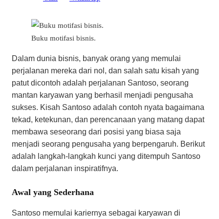
Buku motifasi bisnis.
Dalam dunia bisnis, banyak orang yang memulai
perjalanan mereka dari nol, dan salah satu kisah yang
patut dicontoh adalah perjalanan Santoso, seorang
mantan karyawan yang berhasil menjadi pengusaha
sukses. Kisah Santoso adalah contoh nyata bagaimana
tekad, ketekunan, dan perencanaan yang matang dapat
membawa seseorang dari posisi yang biasa saja
menjadi seorang pengusaha yang berpengaruh. Berikut
adalah langkah-langkah kunci yang ditempuh Santoso
dalam perjalanan inspiratifnya.
Awal yang Sederhana
Santoso memulai kariernya sebagai karyawan di