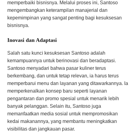
memperbaiki bisnisnya. Melalui proses ini, Santoso
mengembangkan keterampilan manajerial dan
kepemimpinan yang sangat penting bagi kesuksesan
bisnisnya.
Inovasi dan Adaptasi
Salah satu kunci kesuksesan Santoso adalah
kemampuannya untuk berinovasi dan beradaptasi.
Santoso menyadari bahwa pasar kuliner terus
berkembang, dan untuk tetap relevan, ia harus terus
memperbarui menu dan layanan yang ditawarkannya. Ia
memperkenalkan konsep baru seperti layanan
pengantaran dan promo spesial untuk menarik lebih
banyak pelanggan. Selain itu, Santoso juga
memanfaatkan media sosial untuk mempromosikan
kedai makanannya, yang membantu meningkatkan
visibilitas dan jangkauan pasar.