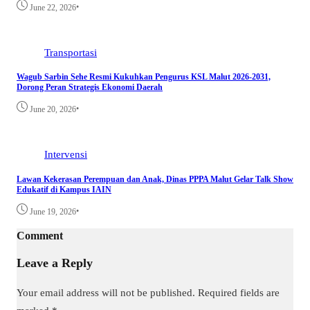
•
June 22, 2026
Transportasi
Wagub Sarbin Sehe Resmi Kukuhkan Pengurus KSL Malut 2026-2031,
Dorong Peran Strategis Ekonomi Daerah
•
June 20, 2026
Intervensi
Lawan Kekerasan Perempuan dan Anak, Dinas PPPA Malut Gelar Talk Show
Edukatif di Kampus IAIN
•
June 19, 2026
Comment
Leave a Reply
Your email address will not be published.
Required fields are