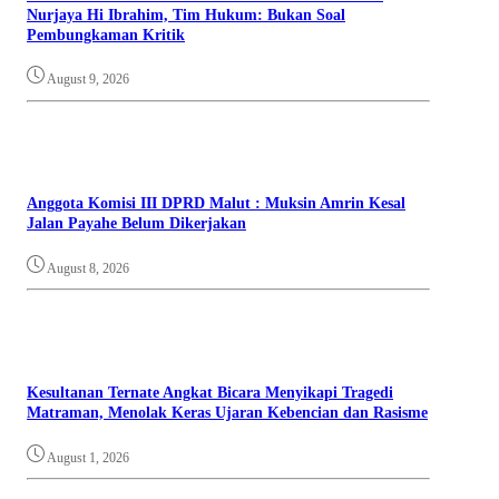
Nurjaya Hi Ibrahim, Tim Hukum: Bukan Soal
Pembungkaman Kritik
August 9, 2026
Anggota Komisi III DPRD Malut : Muksin Amrin Kesal
Jalan Payahe Belum Dikerjakan
August 8, 2026
Kesultanan Ternate Angkat Bicara Menyikapi Tragedi
Matraman, Menolak Keras Ujaran Kebencian dan Rasisme
August 1, 2026