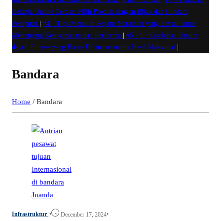
Belanja Online Cerdas: Pilih Produk dengan Bijak dan Hindari
Penipuan
|
#4 -
Tips Memilih Sepatu Marathon yang Sesuai untuk
Menunjang Kenyamanan dan Performa
|
#5 -
10 Kesalahan Umum
dalam Fitness yang Harus Dihindari untuk Hasil Maksimal
|
Bandara
Home
/
Bandara
Infrastruktur
|
•
•
December 17, 2024