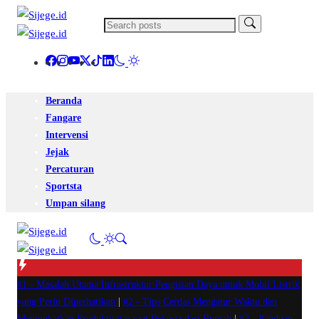
Beranda
Fangare
Intervensi
Jejak
Percaturan
Sportsta
Umpan silang
#1 -
Masalah Utama Infrastruktur Pengisian Daya untuk Mobil Listrik
yang Perlu Diperhatikan
|
#2 -
Tips Cerdas Mengatur Waktu dan
Meningkatkan Produktivitas saat Bekerja dari Rumah
|
#3 -
Panduan