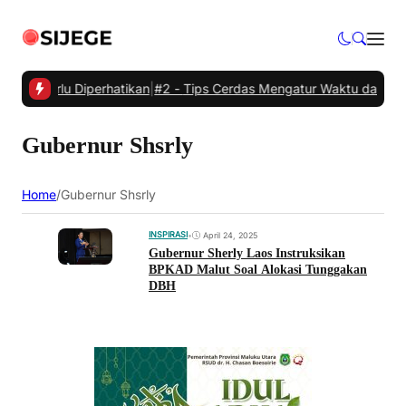
ang Perlu Diperhatikan
|
#2 -
Tips Cerdas Mengatur Waktu dan Meningk
Gubernur Shsrly
Home
/
Gubernur Shsrly
INSPIRASI
•
April 24, 2025
Gubernur Sherly Laos Instruksikan
BPKAD Malut Soal Alokasi Tunggakan
DBH