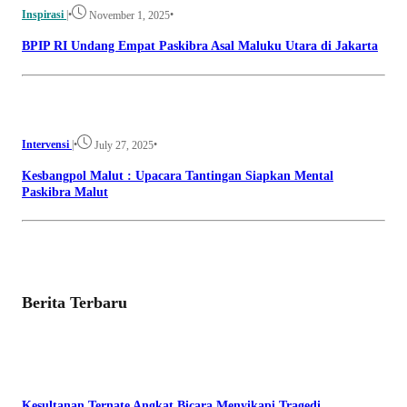
Inspirasi
|
•
•
November 1, 2025
BPIP RI Undang Empat Paskibra Asal Maluku Utara di Jakarta
Intervensi
|
•
•
July 27, 2025
Kesbangpol Malut : Upacara Tantingan Siapkan Mental
Paskibra Malut
Berita Terbaru
Kesultanan Ternate Angkat Bicara Menyikapi Tragedi