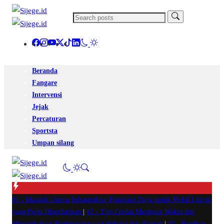
Beranda
Fangare
Intervensi
Jejak
Percaturan
Sportsta
Umpan silang
#1 -
Masalah Utama Infrastruktur Pengisian Daya untuk Mobil Listrik
yang Perlu Diperhatikan
|
#2 -
Tips Cerdas Mengatur Waktu dan
Meningkatkan Produktivitas saat Bekerja dari Rumah
|
#3 -
Panduan