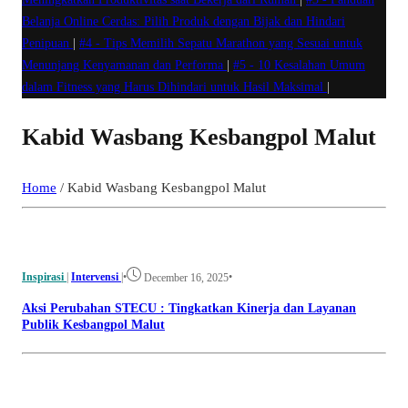
Belanja Online Cerdas: Pilih Produk dengan Bijak dan Hindari
Penipuan
|
#4 -
Tips Memilih Sepatu Marathon yang Sesuai untuk
Menunjang Kenyamanan dan Performa
|
#5 -
10 Kesalahan Umum
dalam Fitness yang Harus Dihindari untuk Hasil Maksimal
|
Kabid Wasbang Kesbangpol Malut
Home
/
Kabid Wasbang Kesbangpol Malut
Inspirasi
|
Intervensi
|
•
•
December 16, 2025
Aksi Perubahan STECU : Tingkatkan Kinerja dan Layanan
Publik Kesbangpol Malut