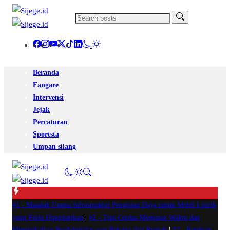
Beranda
Fangare
Intervensi
Jejak
Percaturan
Sportsta
Umpan silang
#1 -
Masalah Utama Infrastruktur Pengisian Daya untuk Mobil Listrik
yang Perlu Diperhatikan
|
#2 -
Tips Cerdas Mengatur Waktu dan
Meningkatkan Produktivitas saat Bekerja dari Rumah
|
#3 -
Panduan