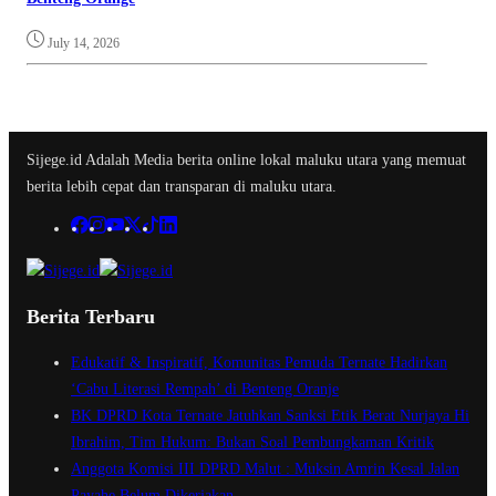
July 14, 2026
Sijege.id Adalah Media berita online lokal maluku utara yang memuat
berita lebih cepat dan transparan di maluku utara.
Berita Terbaru
Edukatif & Inspiratif, Komunitas Pemuda Ternate Hadirkan
‘Cabu Literasi Rempah’ di Benteng Oranje
BK DPRD Kota Ternate Jatuhkan Sanksi Etik Berat Nurjaya Hi
Ibrahim, Tim Hukum: Bukan Soal Pembungkaman Kritik
Anggota Komisi III DPRD Malut : Muksin Amrin Kesal Jalan
Payahe Belum Dikerjakan