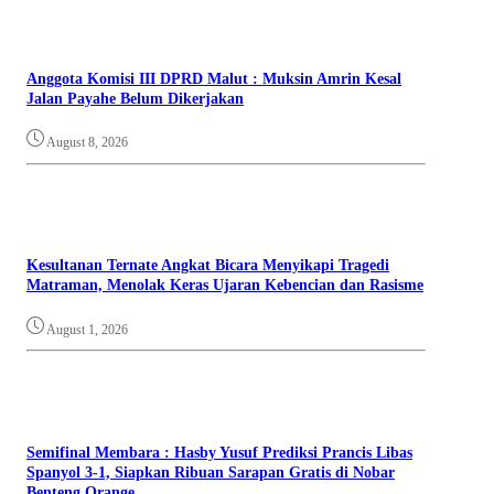
Anggota Komisi III DPRD Malut : Muksin Amrin Kesal
Jalan Payahe Belum Dikerjakan
August 8, 2026
Kesultanan Ternate Angkat Bicara Menyikapi Tragedi
Matraman, Menolak Keras Ujaran Kebencian dan Rasisme
August 1, 2026
Semifinal Membara : Hasby Yusuf Prediksi Prancis Libas
Spanyol 3-1, Siapkan Ribuan Sarapan Gratis di Nobar
Benteng Orange