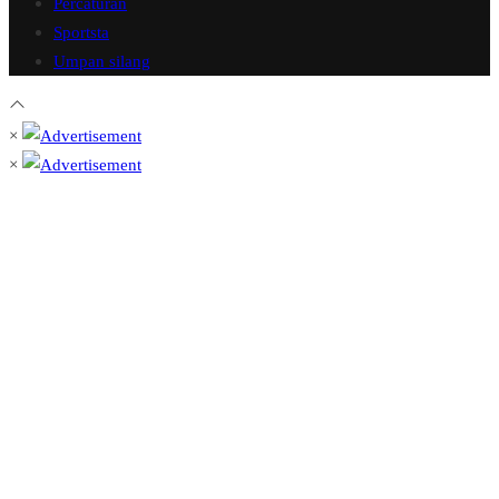
Percaturan
Sportsta
Umpan silang
×
×