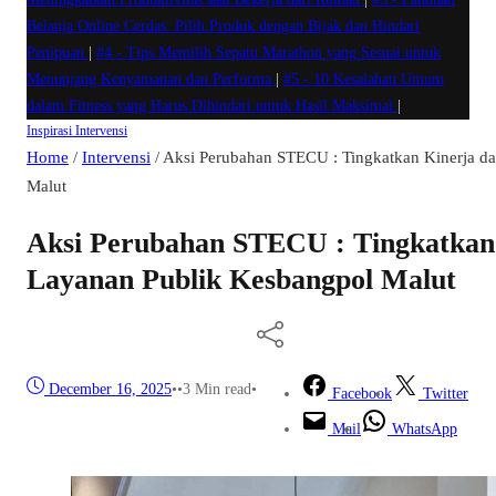
Belanja Online Cerdas: Pilih Produk dengan Bijak dan Hindari
Penipuan
|
#4 -
Tips Memilih Sepatu Marathon yang Sesuai untuk
Menunjang Kenyamanan dan Performa
|
#5 -
10 Kesalahan Umum
dalam Fitness yang Harus Dihindari untuk Hasil Maksimal
|
Inspirasi
Intervensi
Home
/
Intervensi
/
Aksi Perubahan STECU : Tingkatkan Kinerja d
Malut
Aksi Perubahan STECU : Tingkatkan
Layanan Publik Kesbangpol Malut
December 16, 2025
•
•
3 Min read
•
Facebook
Twitter
Mail
WhatsApp