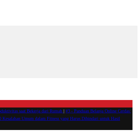
duktivitas saat Bekerja dari Rumah
|
#3 -
Panduan Belanja Online Cerdas:
0 Kesalahan Umum dalam Fitness yang Harus Dihindari untuk Hasil