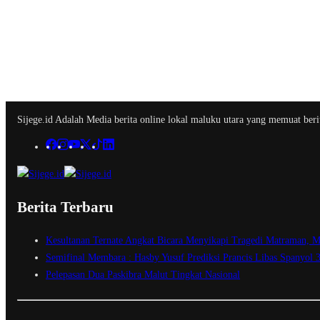
Sijege.id Adalah Media berita online lokal maluku utara yang memuat berit
Berita Terbaru
Kesultanan Ternate Angkat Bicara Menyikapi Tragedi Matraman, M
Semifinal Membara : Hasby Yusuf Prediksi Prancis Libas Spanyol 
Pelepasan Dua Paskibra Malut Tingkat Nasional