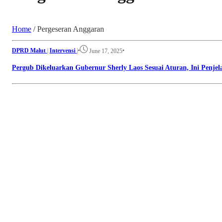
Home
/
Pergeseran Anggaran
DPRD Malut
|
Intervensi
|
•
•
June 17, 2025
Pergub Dikeluarkan Gubernur Sherly Laos Sesuai Aturan, Ini Penje