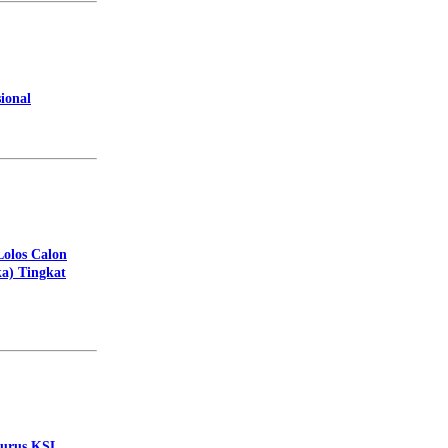
ional
Lolos Calon
a) Tingkat
gurus KSL