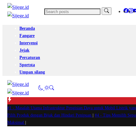
Beranda
Fangare
Intervensi
Jejak
Percaturan
Sportsta
Umpan silang
#1 -
Masalah Utama Infrastruktur Pengisian Daya untuk Mobil Listrik yan
Pilih Produk dengan Bijak dan Hindari Penipuan
|
#4 -
Tips Memilih Sep
Maksimal
|