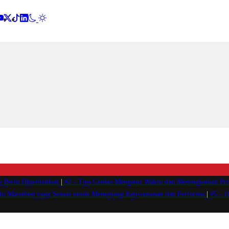
g Perlu Diperhatikan
|
#2 -
Tips Cerdas Mengatur Waktu dan Meningkatkan Pro
atu Marathon yang Sesuai untuk Menunjang Kenyamanan dan Performa
|
#5 -
1