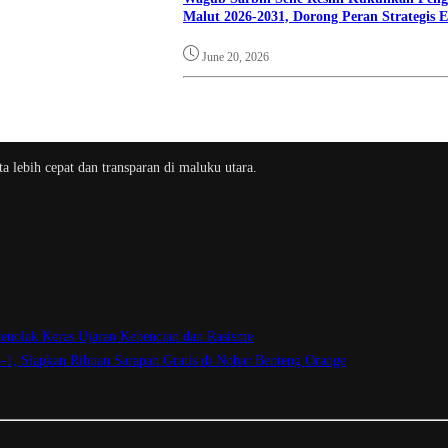
Malut 2026-2031, Dorong Peran Strategis
June 20, 2026
a lebih cepat dan transparan di maluku utara.
enolak Keras Ujaran Kebencian dan Rasisme
3-1, Siapkan Ribuan Sarapan Gratis di Nobar Benteng Orange