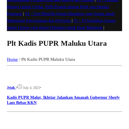
Belanja Online Cerdas: Pilih Produk dengan Bijak dan Hindari
Penipuan
|
#4 -
Tips Memilih Sepatu Marathon yang Sesuai untuk
Menunjang Kenyamanan dan Performa
|
#5 -
10 Kesalahan Umum
dalam Fitness yang Harus Dihindari untuk Hasil Maksimal
|
Plt Kadis PUPR Maluku Utara
Home
/
Plt Kadis PUPR Maluku Utara
Jejak
|
•
•
July 4, 2025
Kadis PUPR Malut, Ikhtiar Jalankan Amanah Gubernur Sherly
Laos Bebas KKN