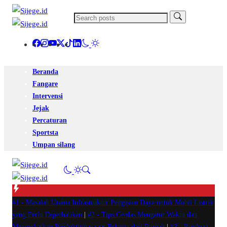
Beranda
Fangare
Intervensi
Jejak
Percaturan
Sportsta
Umpan silang
#1 -
Masalah Utama Infrastruktur Pengisian Daya untuk Mobil Listrik
yang Perlu Diperhatikan
|
#2 -
Tips Cerdas Mengatur Waktu dan
Meningkatkan Produktivitas saat Bekerja dari Rumah
|
#3 -
Panduan