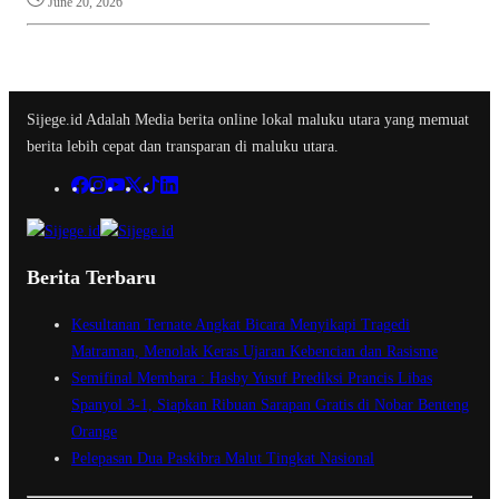
June 20, 2026
Sijege.id Adalah Media berita online lokal maluku utara yang memuat
berita lebih cepat dan transparan di maluku utara.
Berita Terbaru
Kesultanan Ternate Angkat Bicara Menyikapi Tragedi
Matraman, Menolak Keras Ujaran Kebencian dan Rasisme
Semifinal Membara : Hasby Yusuf Prediksi Prancis Libas
Spanyol 3-1, Siapkan Ribuan Sarapan Gratis di Nobar Benteng
Orange
Pelepasan Dua Paskibra Malut Tingkat Nasional