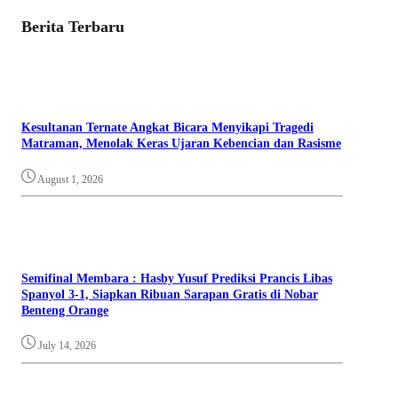
Berita Terbaru
Kesultanan Ternate Angkat Bicara Menyikapi Tragedi
Matraman, Menolak Keras Ujaran Kebencian dan Rasisme
August 1, 2026
Semifinal Membara : Hasby Yusuf Prediksi Prancis Libas
Spanyol 3-1, Siapkan Ribuan Sarapan Gratis di Nobar
Benteng Orange
July 14, 2026