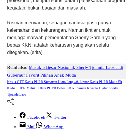
profesional, menjadi solusi dalam palaksanaan program
kegiatan, bukan bagian dari masalah.
Risman menyadari, sebagai manusia pasti punya
kelemahan dan kekurangan. Namun ikhtiar untuk
menjaga marwah pemerintahan Sherly-Sarbin yang
bebas KKN, adalah keharusan yang akan selalu
ditegakan. (erita)
Read also:
Masuk 5 Besar Nasional, Sherly Tjoanda Laos Jadi
Gubernur Favorit Pilihan Anak Muda
Kasus OTT Kadis PUPR Sumatera Utara
Langkah Ikhtiar Kadis PUPR Malut
Plt
Kadis PUPR Maluku Utara
PUPR Bebas KKN
Risman Iriyanto Djafar
Sherly
Tjoanda Laos
Facebook
Twitter
Mail
WhatsApp