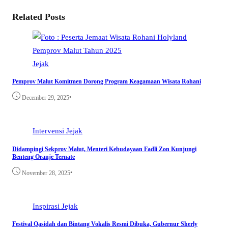
Related Posts
Jejak
Pemprov Malut Komitmen Dorong Program Keagamaan Wisata Rohani
•
December 29, 2025
Intervensi
Jejak
Didampingi Sekprov Malut, Menteri Kebudayaan Fadli Zon Kunjungi
Benteng Oranje Ternate
•
November 28, 2025
Inspirasi
Jejak
Festival Qasidah dan Bintang Vokalis Resmi Dibuka, Gubernur Sherly