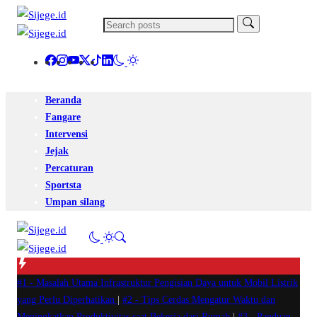
Beranda
Fangare
Intervensi
Jejak
Percaturan
Sportsta
Umpan silang
#1 -
Masalah Utama Infrastruktur Pengisian Daya untuk Mobil Listrik
yang Perlu Diperhatikan
|
#2 -
Tips Cerdas Mengatur Waktu dan
Meningkatkan Produktivitas saat Bekerja dari Rumah
|
#3 -
Panduan