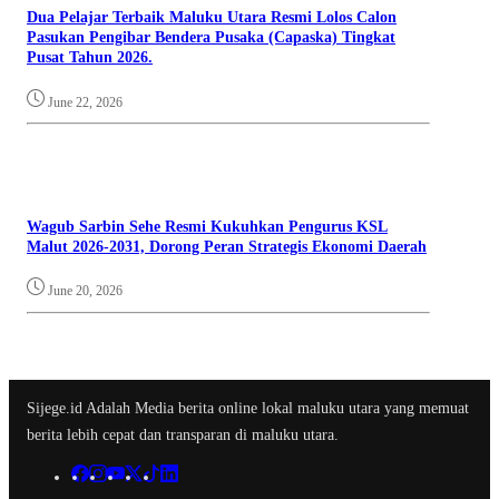
Dua Pelajar Terbaik Maluku Utara Resmi Lolos Calon
Pasukan Pengibar Bendera Pusaka (Capaska) Tingkat
Pusat Tahun 2026.
June 22, 2026
Wagub Sarbin Sehe Resmi Kukuhkan Pengurus KSL
Malut 2026-2031, Dorong Peran Strategis Ekonomi Daerah
June 20, 2026
Sijege.id Adalah Media berita online lokal maluku utara yang memuat
berita lebih cepat dan transparan di maluku utara.