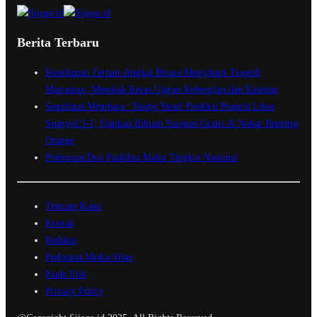
Berita Terbaru
Kesultanan Ternate Angkat Bicara Menyikapi Tragedi
Matraman, Menolak Keras Ujaran Kebencian dan Rasisme
Semifinal Membara : Hasby Yusuf Prediksi Prancis Libas
Spanyol 3-1, Siapkan Ribuan Sarapan Gratis di Nobar Benteng
Orange
Pelepasan Dua Paskibra Malut Tingkat Nasional
Tentang Kami
Kontak
Redaksi
Pedoman Media Siber
Kode Etik
Privacy Policy