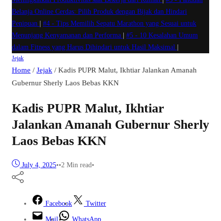
Belanja Online Cerdas: Pilih Produk dengan Bijak dan Hindari
Penipuan
|
#4 -
Tips Memilih Sepatu Marathon yang Sesuai untuk
Menunjang Kenyamanan dan Performa
|
#5 -
10 Kesalahan Umum
dalam Fitness yang Harus Dihindari untuk Hasil Maksimal
|
Jejak
Home
/
Jejak
/
Kadis PUPR Malut, Ikhtiar Jalankan Amanah
Gubernur Sherly Laos Bebas KKN
Kadis PUPR Malut, Ikhtiar
Jalankan Amanah Gubernur Sherly
Laos Bebas KKN
July 4, 2025
•
•
2 Min read
•
Facebook
Twitter
Mail
WhatsApp