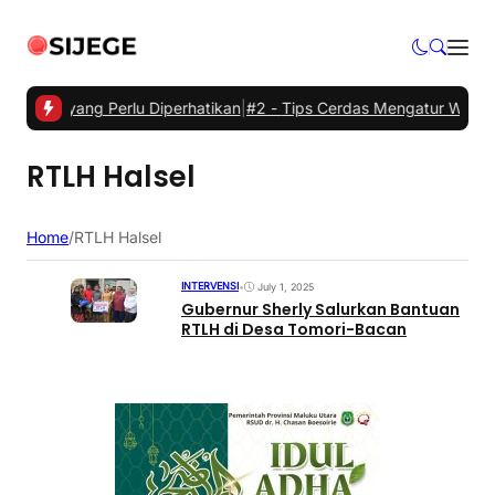
trik yang Perlu Diperhatikan
|
#2 -
Tips Cerdas Mengatur Waktu dan 
RTLH Halsel
Home
/
RTLH Halsel
INTERVENSI
•
July 1, 2025
Gubernur Sherly Salurkan Bantuan
RTLH di Desa Tomori-Bacan