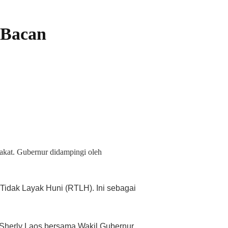
-Bacan
akat. Gubernur didampingi oleh
dak Layak Huni (RTLH). Ini sebagai
 Sherly Laos bersama Wakil Gubernur