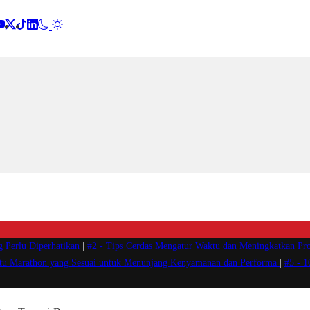
g Perlu Diperhatikan
|
#2 -
Tips Cerdas Mengatur Waktu dan Meningkatkan Pro
atu Marathon yang Sesuai untuk Menunjang Kenyamanan dan Performa
|
#5 -
1