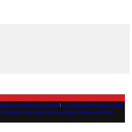
duktivitas saat Bekerja dari Rumah
|
#3 -
Panduan Belanja Online Cerdas:
0 Kesalahan Umum dalam Fitness yang Harus Dihindari untuk Hasil