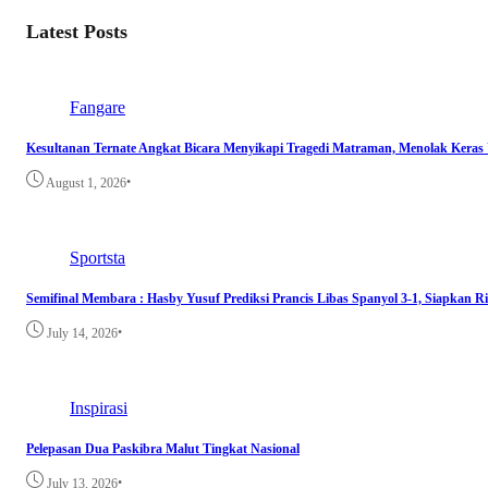
Latest Posts
Fangare
Kesultanan Ternate Angkat Bicara Menyikapi Tragedi Matraman, Menolak Keras
•
August 1, 2026
Sportsta
Semifinal Membara : Hasby Yusuf Prediksi Prancis Libas Spanyol 3-1, Siapkan 
•
July 14, 2026
Inspirasi
Pelepasan Dua Paskibra Malut Tingkat Nasional
•
July 13, 2026