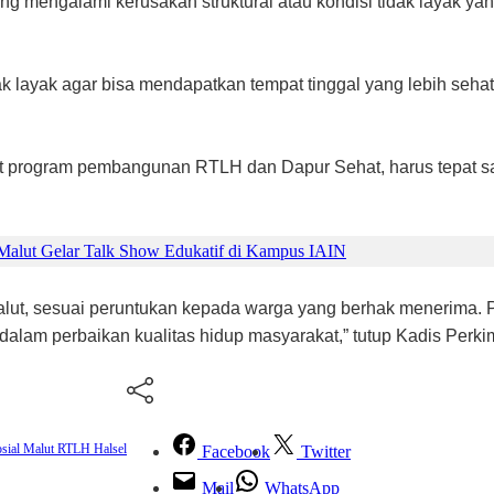
 mengalami kerusakan struktural atau kondisi tidak layak y
k layak agar bisa mendapatkan tempat tinggal yang lebih sehat
ait program pembangunan RTLH dan Dapur Sehat, harus tepat 
alut Gelar Talk Show Edukatif di Kampus IAIN
ut, sesuai peruntukan kepada warga yang berhak menerima. 
lam perbaikan kualitas hidup masyarakat,” tutup Kadis Perkim.
sial Malut
RTLH Halsel
Facebook
Twitter
Mail
WhatsApp