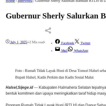
Home
/
Intervensi
/
Gubernur Sherly Salurkan Bantuan RTLH di 
Gubernur Sherly Salurkan 
July 1, 2025
•
•
2 Min read
•
Facebook
Twitter
Mail
WhatsApp
Foto : Rumah Tidak Layak Huni di Desa Tomori Halsel seba
Bupati Halsel, Kadis Perkim dan Kadis Sosial Malut
Halsel,Sijege.id
— Kabupaten Halmahera Selatan tepatnya 
bentuk komitmen dan upaya meningkatkan taraf hidup masya
Program Rumah Tidak Layak Huni (RTLH) dan Dapur Sehat, 