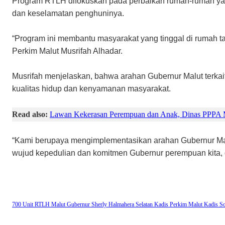
Program RTLH difokuskan pada perbaikan rumah-rumah yang
dan keselamatan penghuninya.
“Program ini membantu masyarakat yang tinggal di rumah ta
Perkim Malut Musrifah Alhadar.
Musrifah menjelaskan, bahwa arahan Gubernur Malut terk
kualitas hidup dan kenyamanan masyarakat.
Read also:
Lawan Kekerasan Perempuan dan Anak, Dinas PPPA M
“Kami berupaya mengimplementasikan arahan Gubernur Mal
wujud kepedulian dan komitmen Gubernur perempuan kita, da
700 Unit RTLH Malut
Gubernur Sherly
Halmahera Selatan
Kadis Perkim Malut
Kadis So