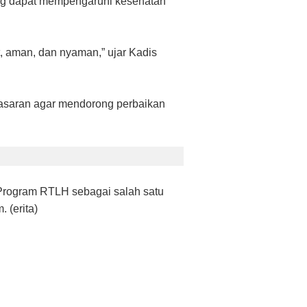
ang dapat mempengaruhi kesehatan
, aman, dan nyaman,” ujar Kadis
sasaran agar mendorong perbaikan
Program RTLH sebagai salah satu
 (erita)