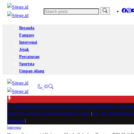
Beranda
Fangare
Intervensi
Jejak
Percaturan
Sportsta
Umpan silang
#1 -
Masalah Utama Infrastruktur Pengisian Daya untuk Mobil Listrik yan
Pilih Produk dengan Bijak dan Hindari Penipuan
|
#4 -
Tips Memilih Sep
Maksimal
|
Intervensi