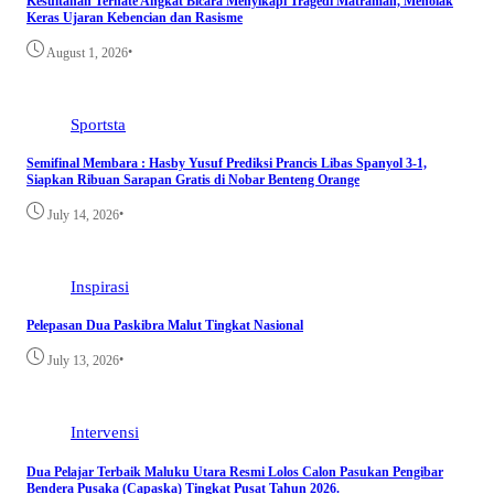
Kesultanan Ternate Angkat Bicara Menyikapi Tragedi Matraman, Menolak
Keras Ujaran Kebencian dan Rasisme
•
August 1, 2026
Sportsta
Semifinal Membara : Hasby Yusuf Prediksi Prancis Libas Spanyol 3-1,
Siapkan Ribuan Sarapan Gratis di Nobar Benteng Orange
•
July 14, 2026
Inspirasi
Pelepasan Dua Paskibra Malut Tingkat Nasional
•
July 13, 2026
Intervensi
Dua Pelajar Terbaik Maluku Utara Resmi Lolos Calon Pasukan Pengibar
Bendera Pusaka (Capaska) Tingkat Pusat Tahun 2026.