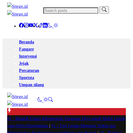
Beranda
Fangare
Intervensi
Jejak
Percaturan
Sportsta
Umpan silang
#1 -
Masalah Utama Infrastruktur Pengisian Daya untuk Mobil Listrik
yang Perlu Diperhatikan
|
#2 -
Tips Cerdas Mengatur Waktu dan
Meningkatkan Produktivitas saat Bekerja dari Rumah
|
#3 -
Panduan