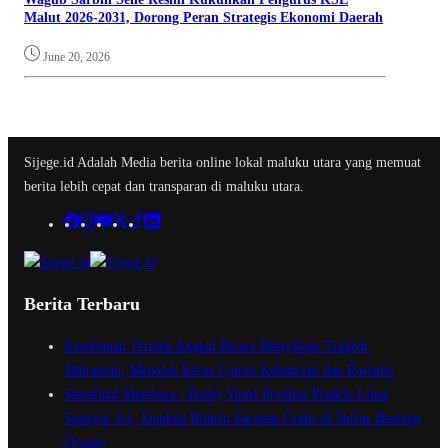
Malut 2026-2031, Dorong Peran Strategis Ekonomi Daerah
June 20, 2026
Sijege.id Adalah Media berita online lokal maluku utara yang memuat
berita lebih cepat dan transparan di maluku utara.
Berita Terbaru
Kesultanan Ternate Angkat Bicara Menyikapi Tragedi
Matraman, Menolak Keras Ujaran Kebencian dan Rasisme
Semifinal Membara : Hasby Yusuf Prediksi Prancis Libas
Spanyol 3-1, Siapkan Ribuan Sarapan Gratis di Nobar Benteng
Orange