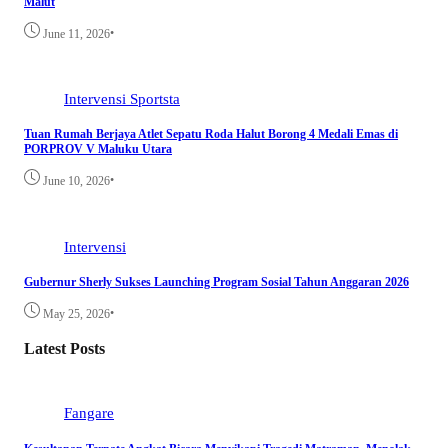
Malut
•
June 11, 2026
Intervensi
Sportsta
Tuan Rumah Berjaya Atlet Sepatu Roda Halut Borong 4 Medali Emas di
PORPROV V Maluku Utara
•
June 10, 2026
Intervensi
Gubernur Sherly Sukses Launching Program Sosial Tahun Anggaran 2026
•
May 25, 2026
Latest Posts
Fangare