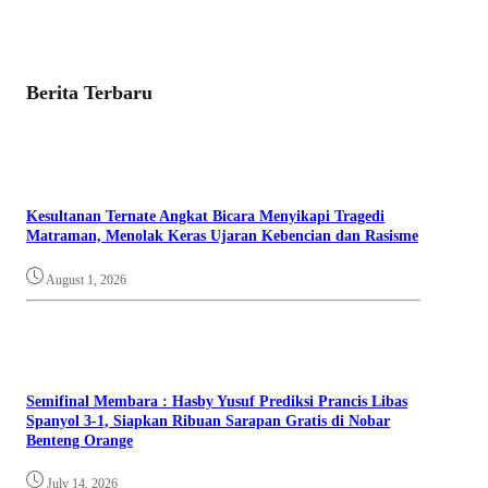
Berita Terbaru
Kesultanan Ternate Angkat Bicara Menyikapi Tragedi
Matraman, Menolak Keras Ujaran Kebencian dan Rasisme
August 1, 2026
Semifinal Membara : Hasby Yusuf Prediksi Prancis Libas
Spanyol 3-1, Siapkan Ribuan Sarapan Gratis di Nobar
Benteng Orange
July 14, 2026