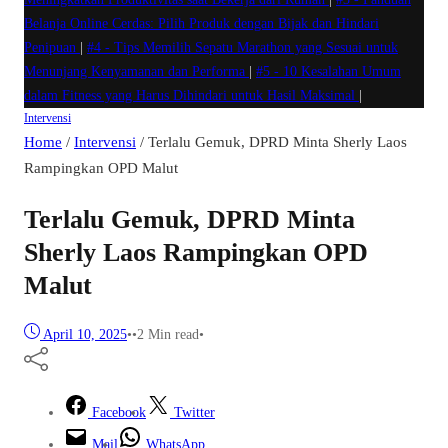
Belanja Online Cerdas: Pilih Produk dengan Bijak dan Hindari
Penipuan
|
#4 -
Tips Memilih Sepatu Marathon yang Sesuai untuk
Menunjang Kenyamanan dan Performa
|
#5 -
10 Kesalahan Umum
dalam Fitness yang Harus Dihindari untuk Hasil Maksimal
|
Intervensi
Home
/
Intervensi
/
Terlalu Gemuk, DPRD Minta Sherly Laos
Rampingkan OPD Malut
Terlalu Gemuk, DPRD Minta
Sherly Laos Rampingkan OPD
Malut
April 10, 2025
•
•
2 Min read
•
Facebook
Twitter
Mail
WhatsApp