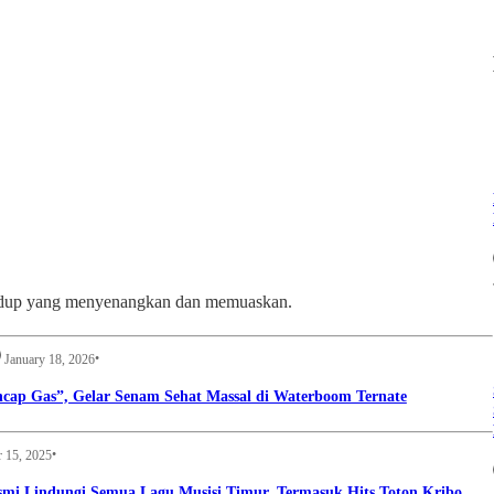
ra hidup yang menyenangkan dan memuaskan.
•
January 18, 2026
ncap Gas”, Gelar Senam Sehat Massal di Waterboom Ternate
•
 15, 2025
mi Lindungi Semua Lagu Musisi Timur, Termasuk Hits Toton Kribo