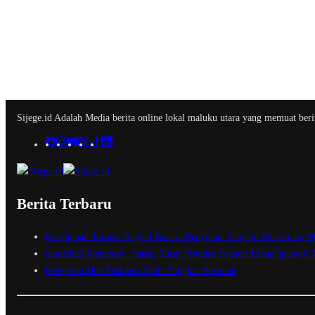
Sijege.id Adalah Media berita online lokal maluku utara yang memuat berit
Berita Terbaru
Kesultanan Ternate Angkat Bicara Menyikapi Tragedi Matraman, M
Semifinal Membara : Hasby Yusuf Prediksi Prancis Libas Spanyol 
Pelepasan Dua Paskibra Malut Tingkat Nasional