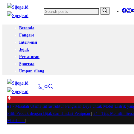
Beranda
Fangare
Intervensi
Jejak
Percaturan
Sportsta
Umpan silang
#1 -
Masalah Utama Infrastruktur Pengisian Daya untuk Mobil Listrik yan
Pilih Produk dengan Bijak dan Hindari Penipuan
|
#4 -
Tips Memilih Sep
Maksimal
|