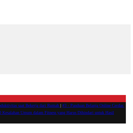
duktivitas saat Bekerja dari Rumah
|
#3 -
Panduan Belanja Online Cerdas:
0 Kesalahan Umum dalam Fitness yang Harus Dihindari untuk Hasil