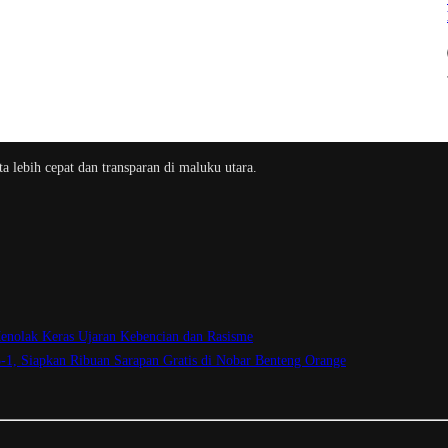
a lebih cepat dan transparan di maluku utara.
enolak Keras Ujaran Kebencian dan Rasisme
3-1, Siapkan Ribuan Sarapan Gratis di Nobar Benteng Orange