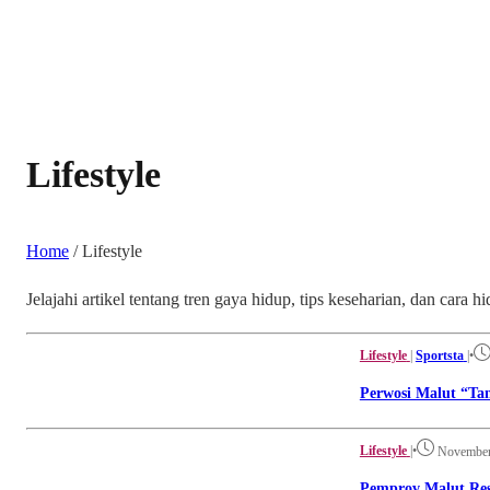
Lifestyle
Home
/
Lifestyle
Jelajahi artikel tentang tren gaya hidup, tips keseharian, dan ca
Lifestyle
|
Sportsta
|
•
Perwosi Malut “Ta
Lifestyle
|
•
November
Pemprov Malut Res