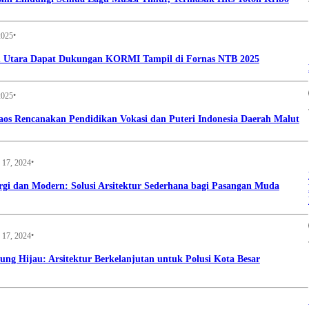
•
2025
u Utara Dapat Dukungan KORMI Tampil di Fornas NTB 2025
•
2025
aos Rencanakan Pendidikan Vokasi dan Puteri Indonesia Daerah Malut
•
 17, 2024
i dan Modern: Solusi Arsitektur Sederhana bagi Pasangan Muda
•
 17, 2024
g Hijau: Arsitektur Berkelanjutan untuk Polusi Kota Besar