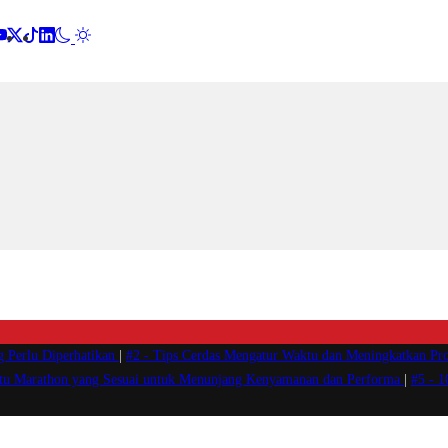
g Perlu Diperhatikan
|
#2 -
Tips Cerdas Mengatur Waktu dan Meningkatkan Pro
atu Marathon yang Sesuai untuk Menunjang Kenyamanan dan Performa
|
#5 -
1