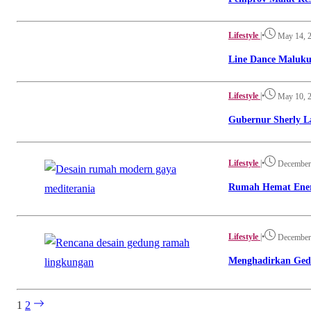
Lifestyle
|
•
May 14, 
Line Dance Maluk
Lifestyle
|
•
May 10, 
Gubernur Sherly L
Lifestyle
|
•
December
Rumah Hemat Energ
Lifestyle
|
•
December
Menghadirkan Gedun
1
2