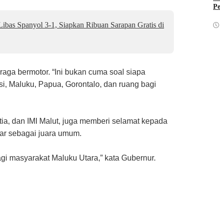
Pe
Libas Spanyol 3-1, Siapkan Ribuan Sarapan Gratis di
hraga bermotor. “Ini bukan cuma soal siapa
i, Maluku, Papua, Gorontalo, dan ruang bagi
ia, dan IMI Malut, juga memberi selamat kepada
uar sebagai juara umum.
agi masyarakat Maluku Utara,” kata Gubernur.