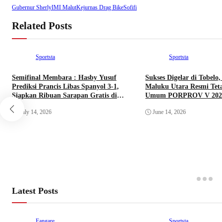
Gubernur Sherly
IMI Malut
Kejurnas Drag Bike
Sofifi
Related Posts
Sportsta
Sportsta
Semifinal Membara : Hasby Yusuf
Sukses Digelar di Tobelo
Prediksi Prancis Libas Spanyol 3-1,
Maluku Utara Resmi Tet
Siapkan Ribuan Sarapan Gratis di
Umum PORPROV V 202
Nobar Benteng Orange
July 14, 2026
June 14, 2026
Latest Posts
Fangare
Sportsta