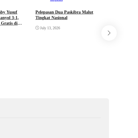
sby Yusuf
Pelepasan Dua Paskibra Malut
anyol 3-1,
Tingkat Nasional
Gratis di
July 13, 2026
Int
Dua Pelaj
Resmi Lol
Bendera P
Pusat Tah
June 22, 