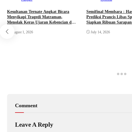
Kesultanan Ternate Angkat Bicara
Semifinal Membara : Ha
Menyikapi Tragedi Matraman,
Prediksi Prancis Libas Sp
Menolak Keras Ujaran Kebencian dan
Siapkan Ribuan Sarapan 
Rasisme
Nobar Benteng Orange
August 1, 2026
July 14, 2026
Comment
Leave A Reply