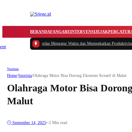
BERANDA
FANGARE
INTERVENSI
JEJAK
PERCATUR
kan
|
#2 -
Tips Cerdas Mengatur Waktu dan Meningkatkan Produktivitas saat Bek
Sportsta
Home
/
Sportsta
/
Olahraga Motor Bisa Dorong Ekonomi Kreatif di Malut
Olahraga Motor Bisa Dorong
Malut
September 14, 2025
•
•
2 Min read