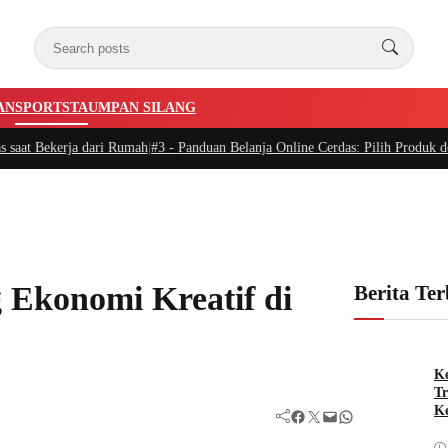
AN
SPORTSTA
UMPAN SILANG
erja dari Rumah
|
#3 -
Panduan Belanja Online Cerdas: Pilih Produk dengan Bij
 Ekonomi Kreatif di
Berita Te
Ke
Tr
Ke
Facebook
Twitter
Mail
WhatsApp