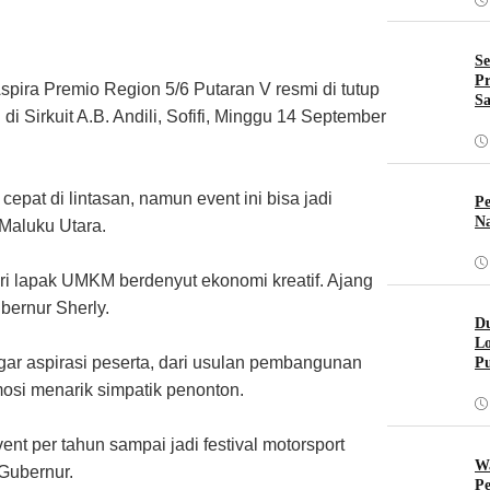
Se
Pr
pira Premio Region 5/6 Putaran V resmi di tutup
Sa
i Sirkuit A.B. Andili, Sofifi, Minggu 14 September
epat di lintasan, namun event ini bisa jadi
Pe
Na
 Maluku Utara.
n dari lapak UMKM berdenyut ekonomi kreatif. Ajang
ubernur Sherly.
Du
Lo
r aspirasi peserta, dari usulan pembangunan
Pu
omosi menarik simpatik penonton.
nt per tahun sampai jadi festival motorsport
W
 Gubernur.
Pe