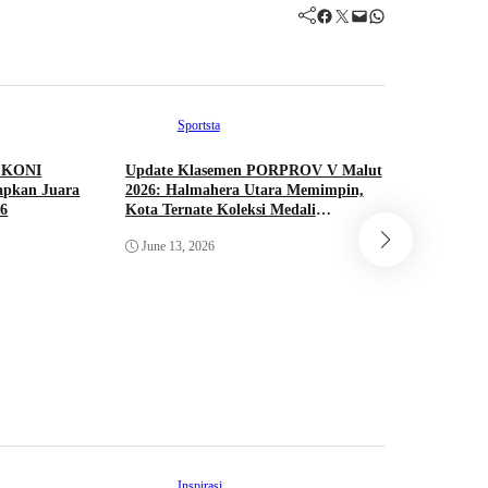
Facebook
Twitter
Mail
WhatsApp
Sportsta
, KONI
Update Klasemen PORPROV V Malut
apkan Juara
2026: Halmahera Utara Memimpin,
6
Kota Ternate Koleksi Medali
Spo
Terbanyak
June 13, 2026
Ajang Por
Sukses E
Naik Dua 
June 13, 
Inspirasi