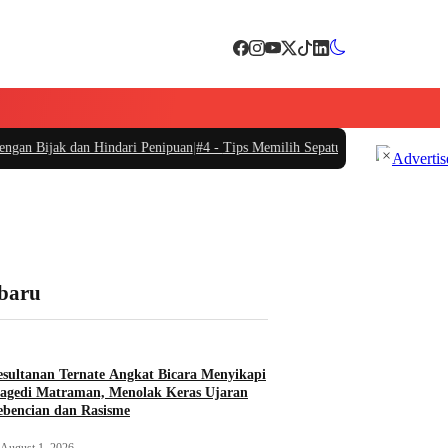
ak dan Hindari Penipuan
|
#4 -
Tips Memilih Sepatu Marathon yang Sesuai unt
×
rbaru
sultanan Ternate Angkat Bicara Menyikapi
agedi Matraman, Menolak Keras Ujaran
bencian dan Rasisme