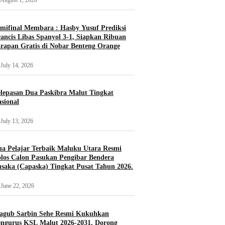
August 1, 2026
mifinal Membara : Hasby Yusuf Prediksi
ancis Libas Spanyol 3-1, Siapkan Ribuan
rapan Gratis di Nobar Benteng Orange
July 14, 2026
lepasan Dua Paskibra Malut Tingkat
sional
July 13, 2026
a Pelajar Terbaik Maluku Utara Resmi
los Calon Pasukan Pengibar Bendera
saka (Capaska) Tingkat Pusat Tahun 2026.
June 22, 2026
agub Sarbin Sehe Resmi Kukuhkan
ngurus KSL Malut 2026-2031, Dorong