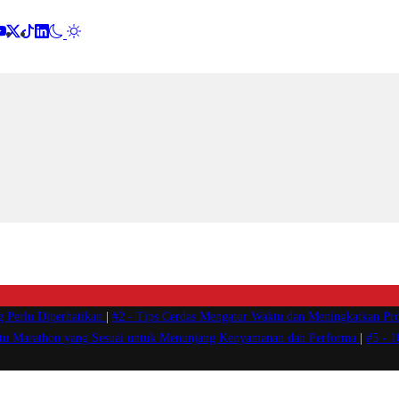
g Perlu Diperhatikan
|
#2 -
Tips Cerdas Mengatur Waktu dan Meningkatkan Pro
atu Marathon yang Sesuai untuk Menunjang Kenyamanan dan Performa
|
#5 -
1