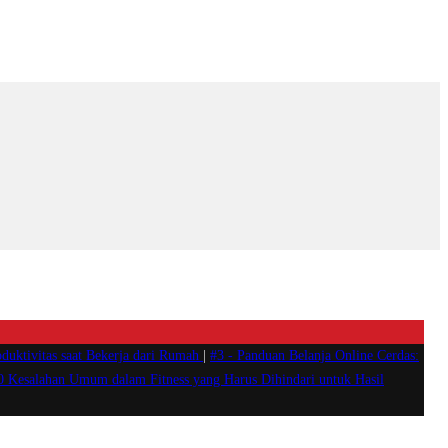
duktivitas saat Bekerja dari Rumah
|
#3 -
Panduan Belanja Online Cerdas:
0 Kesalahan Umum dalam Fitness yang Harus Dihindari untuk Hasil