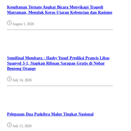
Kesultanan Ternate Angkat Bicara Menyikapi Tragedi
Matraman, Menolak Keras Ujaran Kebencian dan Rasisme
August 1, 2026
Semifinal Membara : Hasby Yusuf Prediksi Prancis Libas
Spanyol 3-1, Siapkan Ribuan Sarapan Gratis di Nobar
Benteng Orange
July 14, 2026
Pelepasan Dua Paskibra Malut Tingkat Nasional
July 13, 2026