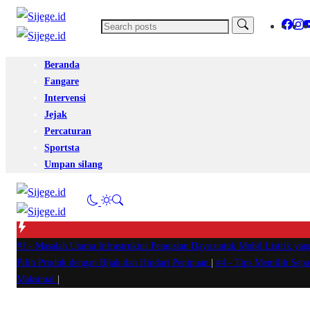
Beranda
Fangare
Intervensi
Jejak
Percaturan
Sportsta
Umpan silang
#1 -
Masalah Utama Infrastruktur Pengisian Daya untuk Mobil Listrik yan
Pilih Produk dengan Bijak dan Hindari Penipuan
|
#4 -
Tips Memilih Sep
Maksimal
|