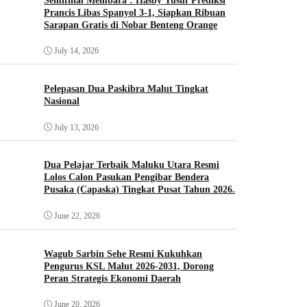
Semifinal Membara : Hasby Yusuf Prediksi
Prancis Libas Spanyol 3-1, Siapkan Ribuan
Sarapan Gratis di Nobar Benteng Orange
July 14, 2026
Pelepasan Dua Paskibra Malut Tingkat
Nasional
July 13, 2026
Dua Pelajar Terbaik Maluku Utara Resmi
Lolos Calon Pasukan Pengibar Bendera
Pusaka (Capaska) Tingkat Pusat Tahun 2026.
June 22, 2026
Wagub Sarbin Sehe Resmi Kukuhkan
Pengurus KSL Malut 2026-2031, Dorong
Peran Strategis Ekonomi Daerah
June 20, 2026