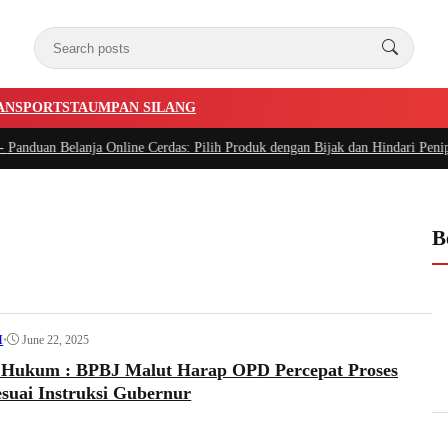
AN
SPORTSTA
UMPAN SILANG
uan Belanja Online Cerdas: Pilih Produk dengan Bijak dan Hindari Penipuan
|
#
B
•
June 22, 2025
I
i Hukum : BPBJ Malut Harap OPD Percepat Proses
esuai Instruksi Gubernur