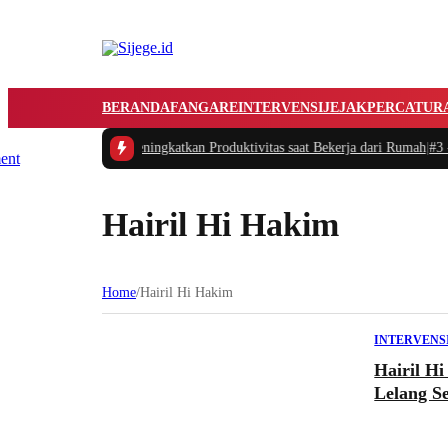
BERANDA
FANGARE
INTERVENSI
JEJAK
PERCATUR
atur Waktu dan Meningkatkan Produktivitas saat Bekerja dari Rumah
|
#3 -
Pand
Hairil Hi Hakim
Home
/
Hairil Hi Hakim
INTERVENS
Hairil H
Lelang S