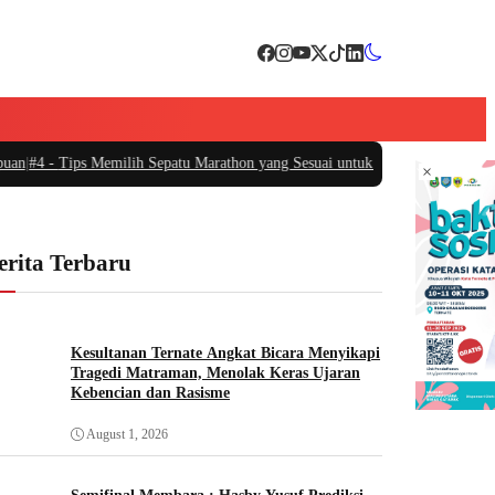
4 -
Tips Memilih Sepatu Marathon yang Sesuai untuk Menunjang Kenyamanan
×
erita Terbaru
Kesultanan Ternate Angkat Bicara Menyikapi
Tragedi Matraman, Menolak Keras Ujaran
Kebencian dan Rasisme
August 1, 2026