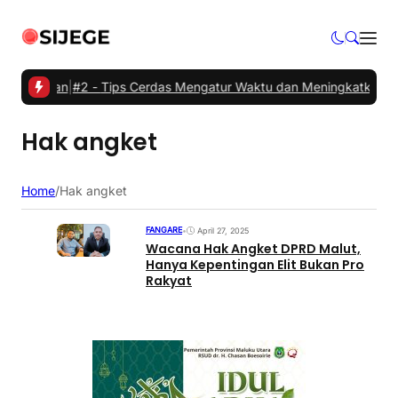
atikan
|
#2 -
Tips Cerdas Mengatur Waktu dan Meningkatkan Produktiv
Hak angket
Home
/
Hak angket
FANGARE
•
April 27, 2025
Wacana Hak Angket DPRD Malut,
Hanya Kepentingan Elit Bukan Pro
Rakyat