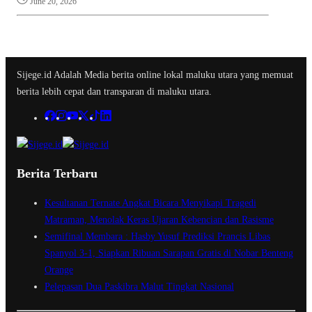
June 20, 2026
Sijege.id Adalah Media berita online lokal maluku utara yang memuat
berita lebih cepat dan transparan di maluku utara.
Berita Terbaru
Kesultanan Ternate Angkat Bicara Menyikapi Tragedi
Matraman, Menolak Keras Ujaran Kebencian dan Rasisme
Semifinal Membara : Hasby Yusuf Prediksi Prancis Libas
Spanyol 3-1, Siapkan Ribuan Sarapan Gratis di Nobar Benteng
Orange
Pelepasan Dua Paskibra Malut Tingkat Nasional