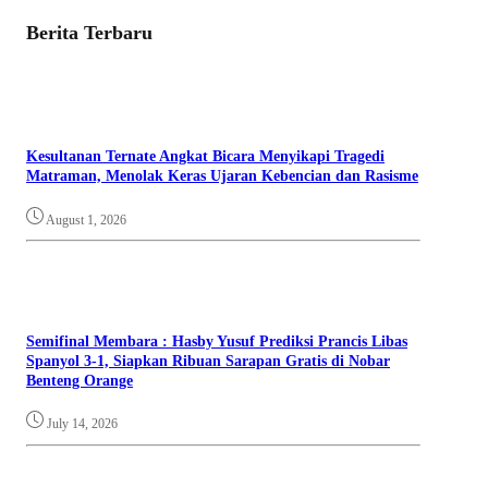
Berita Terbaru
Kesultanan Ternate Angkat Bicara Menyikapi Tragedi
Matraman, Menolak Keras Ujaran Kebencian dan Rasisme
August 1, 2026
Semifinal Membara : Hasby Yusuf Prediksi Prancis Libas
Spanyol 3-1, Siapkan Ribuan Sarapan Gratis di Nobar
Benteng Orange
July 14, 2026