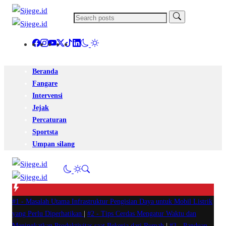
Beranda
Fangare
Intervensi
Jejak
Percaturan
Sportsta
Umpan silang
#1 -
Masalah Utama Infrastruktur Pengisian Daya untuk Mobil Listrik
yang Perlu Diperhatikan
|
#2 -
Tips Cerdas Mengatur Waktu dan
Meningkatkan Produktivitas saat Bekerja dari Rumah
|
#3 -
Panduan