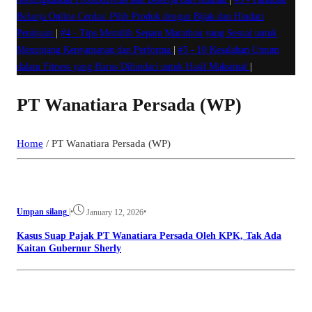
Belanja Online Cerdas: Pilih Produk dengan Bijak dan Hindari
Penipuan
|
#4 -
Tips Memilih Sepatu Marathon yang Sesuai untuk
Menunjang Kenyamanan dan Performa
|
#5 -
10 Kesalahan Umum
dalam Fitness yang Harus Dihindari untuk Hasil Maksimal
|
PT Wanatiara Persada (WP)
Home
/
PT Wanatiara Persada (WP)
Umpan silang
|
•
•
January 12, 2026
Kasus Suap Pajak PT Wanatiara Persada Oleh KPK, Tak Ada
Kaitan Gubernur Sherly